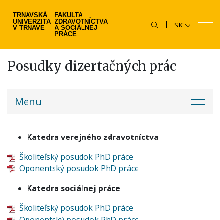
Skočiť
TRNAVSKÁ
FAKULTA
na
UNIVERZITA
ZDRAVOTNÍCTVA
SK
hlavný
V TRNAVE
A SOCIÁLNEJ
PRÁCE
obsah
Posudky dizertačných prác
fzsp-
Menu
menu
Katedra verejného zdravotníctva
Školiteľský posudok PhD práce
Oponentský posudok PhD práce
Katedra sociálnej práce
Školiteľský posudok PhD práce
Oponentský posudok PhD práce