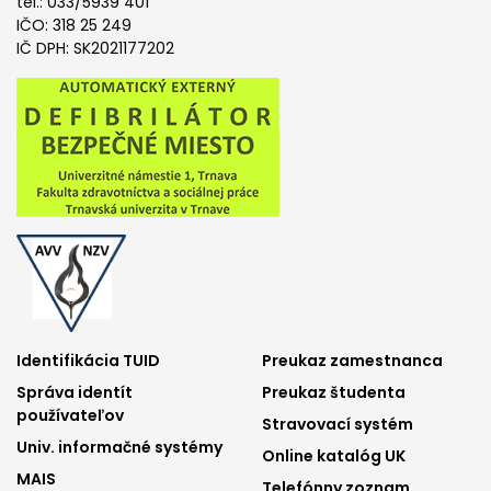
tel.: 033/5939 401
IČO: 318 25 249
IČ DPH: SK2021177202
Footer
Footer
Identifikácia TUID
Preukaz zamestnanca
Správa identít
Preukaz študenta
menu
menu
používateľov
Stravovací systém
1
2
Univ. informačné systémy
Online katalóg UK
MAIS
Telefónny zoznam