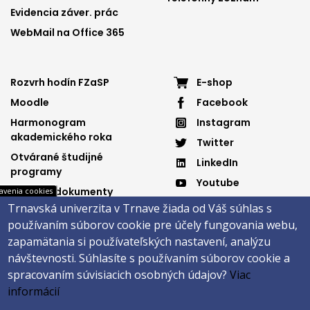
Evidencia záver. prác
WebMail na Office 365
Footer
Footer
Rozvrh hodín FZaSP
E-shop
Moodle
Facebook
menu
menu
Harmonogram
Instagram
3
4
akademického roka
Twitter
Otvárané študijné
LinkedIn
programy
Youtube
Dôležité dokumenty
avenia cookies
Spotify
Trnavská univerzita v Trnave žiada od Váš súhlas s
Elektronická knižnica
používaním súborov cookie pre účely fungovania webu,
zapamätania si používateľských nastavení, analýzu
návštevnosti.
Súhlasíte s používaním súborov cookie a
Päta
spracovaním súvisiacich osobných údajov?
Viac
informácií
Správca obsahu
Technická podpora
Vyhlásenie o prístupnosti
Cookies