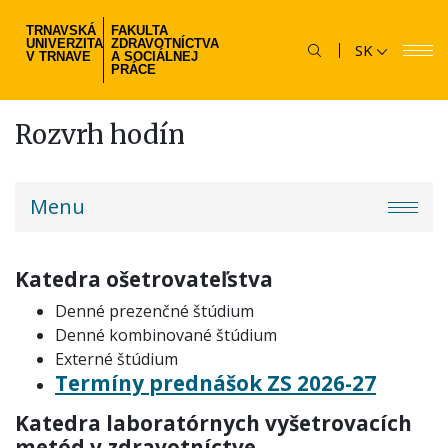
Skočiť
TRNAVSKÁ
FAKULTA
na
UNIVERZITA
ZDRAVOTNÍCTVA
SK
hlavný
V TRNAVE
A SOCIÁLNEJ
PRÁCE
obsah
Rozvrh hodín
fzsp-
Menu
menu
Katedra ošetrovateľstva
Denné prezenčné štúdium
Denné kombinované štúdium
Externé štúdium
Termíny prednášok ZS 2026-27
Katedra laboratórnych vyšetrovacích
metód v zdravotníctve