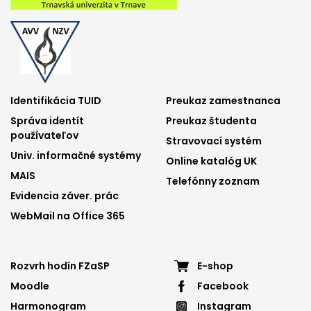
Footer
Footer
Identifikácia TUID
Preukaz zamestnanca
Správa identít
Preukaz študenta
menu
menu
používateľov
Stravovací systém
1
2
Univ. informačné systémy
Online katalóg UK
MAIS
Telefónny zoznam
Evidencia záver. prác
WebMail na Office 365
Footer
Footer
Rozvrh hodín FZaSP
E-shop
Moodle
Facebook
menu
menu
Harmonogram
Instagram