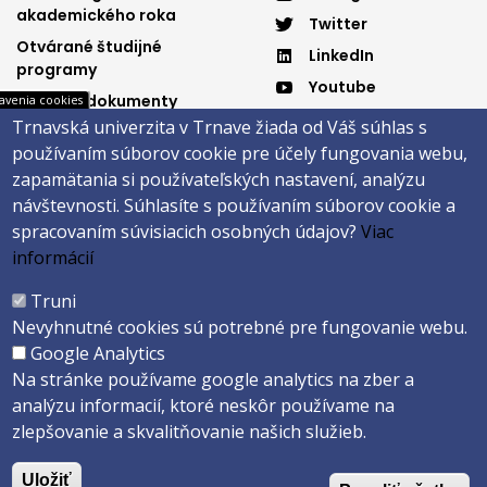
3
4
akademického roka
Twitter
Otvárané študijné
LinkedIn
programy
Youtube
Dôležité dokumenty
avenia cookies
Spotify
Trnavská univerzita v Trnave žiada od Váš súhlas s
Elektronická knižnica
používaním súborov cookie pre účely fungovania webu,
zapamätania si používateľských nastavení, analýzu
návštevnosti.
Súhlasíte s používaním súborov cookie a
Päta
spracovaním súvisiacich osobných údajov?
Viac
informácií
Správca obsahu
Technická podpora
Vyhlásenie o prístupnosti
Cookies
Truni
Nevyhnutné cookies sú potrebné pre fungovanie webu.
Copyright ©2026 Fakulta zdravotníctva a sociálnej práce · Trnavská
Google Analytics
univerzita v Trnave
Na stránke používame google analytics na zber a
Created by
ActivIT s.r.o.
analýzu informacií, ktoré neskôr používame na
zlepšovanie a skvalitňovanie našich služieb.
Uložiť