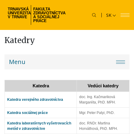
Skočiť
TRNAVSKÁ
FAKULTA
na
UNIVERZITA
ZDRAVOTNÍCTVA
SK
hlavný
V TRNAVE
A SOCIÁLNEJ
PRÁCE
obsah
Katedry
fzsp-
Menu
menu
Katedra
Vedúci katedry
doc. Ing. Kačmariková
Katedra verejného zdravotníctva
Margaréta, PhD. MPH.
Katedra sociálnej práce
Mgr. Peter Patyi, PhD.
Katedra laboratórnych vyšetrovacích
doc. RNDr. Martina
metód v zdravotníctve
Horváthová, PhD. MPH.