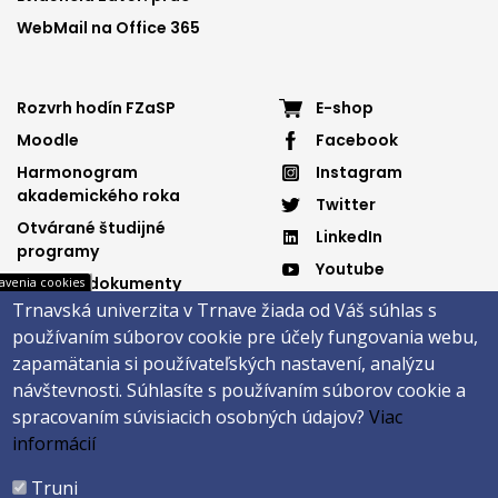
WebMail na Office 365
Footer
Footer
Rozvrh hodín FZaSP
E-shop
Moodle
Facebook
menu
menu
Harmonogram
Instagram
3
4
akademického roka
Twitter
Otvárané študijné
LinkedIn
programy
Youtube
Dôležité dokumenty
avenia cookies
Spotify
Trnavská univerzita v Trnave žiada od Váš súhlas s
Elektronická knižnica
používaním súborov cookie pre účely fungovania webu,
zapamätania si používateľských nastavení, analýzu
návštevnosti.
Súhlasíte s používaním súborov cookie a
Päta
spracovaním súvisiacich osobných údajov?
Viac
informácií
Správca obsahu
Technická podpora
Vyhlásenie o prístupnosti
Cookies
Truni