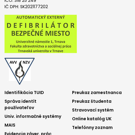
IČO: 318 25 249
IČ DPH: SK2021177202
Footer
Footer
Identifikácia TUID
Preukaz zamestnanca
Správa identít
Preukaz študenta
menu
menu
používateľov
Stravovací systém
1
2
Univ. informačné systémy
Online katalóg UK
MAIS
Telefónny zoznam
Evidencia záver. prác