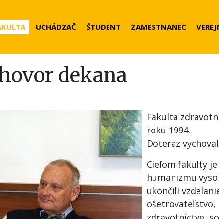
der
AKULTA
UCHÁDZAČ
ŠTUDENT
ZAMESTNANEC
VEREJ
nu
íhovor dekana
Fakulta zdravotní
roku 1994.
Doteraz vychova
Cieľom fakulty je
humanizmu vysoko
ukončili vzdelan
ošetrovateľstvo,
zdravotníctve, so