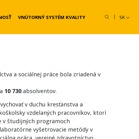
NOSŤ
VNÚTORNÝ SYSTÉM KVALITY
SK
ctva a sociálnej práce bola zriadená v
la
10 730
absolventov.
 vychovať v duchu kresťanstva a
školsky vzdelaných pracovníkov, ktorí
ie v študijných programoch
 laboratórne vyšetrovacie metódy v
ciálna práca, verejné zdravotníctvo.