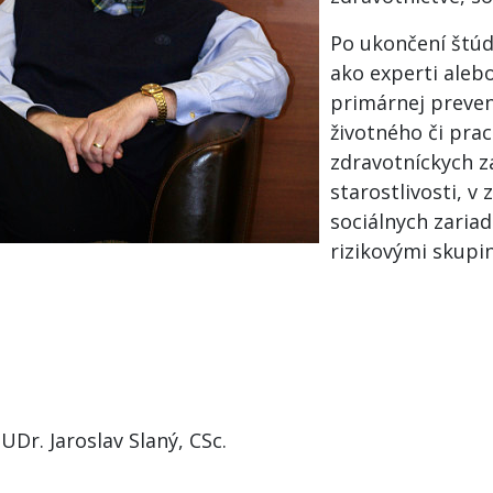
Po ukončení štúd
ako experti aleb
primárnej prevenc
životného či pra
zdravotníckych z
starostlivosti, v
sociálnych zariad
rizikovými skupi
UDr. Jaroslav Slaný, CSc.