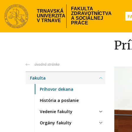
Skočiť
FAKULTA
na
TRNAVSKÁ
ZDRAVOTNÍCTVA
Hea
F
UNIVERZITA
hlavný
A SOCIÁLNEJ
V TRNAVE
PRÁCE
obsah
me
Pr
fzsp-
úvodná stránka
menu
Fakulta
Príhovor dekana
História a poslanie
Vedenie fakulty
Orgány fakulty