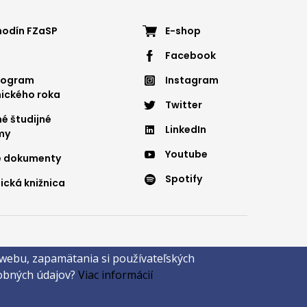
ter
Footer
hodín FZaSP
E-shop
Facebook
nu
menu
nogram
Instagram
4
ického roka
Twitter
é študijné
LinkedIn
my
Youtube
é dokumenty
Spotify
ická knižnica
 webu, zapamätania si používateľských
rnave
sobných údajov?
Viac informácií