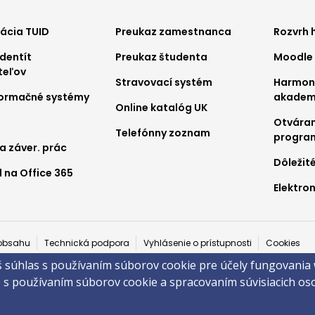
ter
Footer
Foo
kácia TUID
Preukaz zamestnanca
Rozvrh 
dentít
Preukaz študenta
Moodle
nu
menu
me
teľov
Stravovací systém
Harmo
2
3
nformačné systémy
akadem
Online katalóg UK
Otváran
Telefónny zoznam
progra
a záver. prác
Dôležit
 na Office 365
Elektron
a
obsahu
Technická podpora
Vyhlásenie o prístupnosti
Cookies
š súhlas s používaním súborov cookie pre účely fungovania
 ©2026 Fakulta zdravotníctva a sociálnej práce · Trnavská univerzita v T
e s používaním súborov cookie a spracovaním súvisiacich o
by
ActivIT s.r.o.