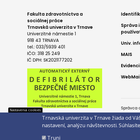
Foo
Fakulta zdravotníctva a
Identifi
sociálnej práce
Správa i
me
Trnavská univerzita v Trnave
používa
Univerzitné námestie 1
1
918 43 TRNAVA
Univ. i
tel.: 033/5939 401
IČO: 318 25 249
MAIS
IČ DPH: SK2021177202
Evidenci
WebMail
Pät
Správca 
Nastavenia cookies
Trnavská univerzita v Trnave žiada od Vá
Copyright
nastavení, analýzu návštevnosti.
Súhlasít
Created 
Truni