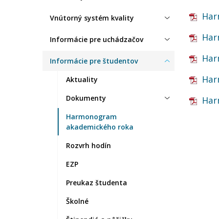
Har
Vnútorný systém kvality
Har
Informácie pre uchádzačov
Har
Informácie pre študentov
Har
Aktuality
Dokumenty
Har
Harmonogram
akademického roka
Rozvrh hodín
EZP
Preukaz študenta
Školné