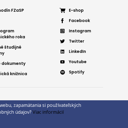
ter
Footer
hodín FZaSP
E-shop
Facebook
nu
menu
nogram
Instagram
4
ického roka
Twitter
é študijné
LinkedIn
my
Youtube
é dokumenty
Spotify
ická knižnica
 webu, zapamätania si používateľských
rnave
sobných údajov?
Viac informácií