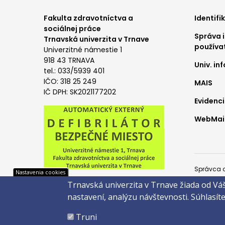
Foo
Fakulta zdravotníctva a
Identifi
sociálnej práce
Správa i
me
Trnavská univerzita v Trnave
používa
Univerzitné námestie 1
1
918 43 TRNAVA
Univ. i
tel.: 033/5939 401
IČO: 318 25 249
MAIS
IČ DPH: SK2021177202
Evidenci
WebMail
Pät
Správca 
Nastavenia cookies
Trnavská univerzita v Trnave žiada od Vá
Copyright
nastavení, analýzu návštevnosti.
Súhlasít
Created 
Truni