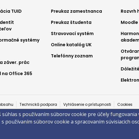
ter
Footer
Foo
kácia TUID
Preukaz zamestnanca
Rozvrh 
dentít
Preukaz študenta
Moodle
nu
menu
me
teľov
Stravovací systém
Harmo
2
3
nformačné systémy
akadem
Online katalóg UK
Otváran
Telefónny zoznam
progra
a záver. prác
Dôležit
 na Office 365
Elektron
a
obsahu
Technická podpora
Vyhlásenie o prístupnosti
Cookies
š súhlas s používaním súborov cookie pre účely fungovania
 ©2026 Fakulta zdravotníctva a sociálnej práce · Trnavská univerzita v T
e s používaním súborov cookie a spracovaním súvisiacich o
by
ActivIT s.r.o.