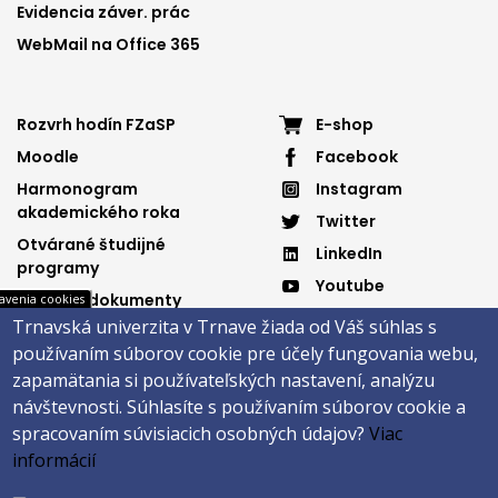
Evidencia záver. prác
WebMail na Office 365
Footer
Footer
Rozvrh hodín FZaSP
E-shop
Moodle
Facebook
menu
menu
Harmonogram
Instagram
3
4
akademického roka
Twitter
Otvárané študijné
LinkedIn
programy
Youtube
Dôležité dokumenty
avenia cookies
Spotify
Trnavská univerzita v Trnave žiada od Váš súhlas s
Elektronická knižnica
používaním súborov cookie pre účely fungovania webu,
zapamätania si používateľských nastavení, analýzu
návštevnosti.
Súhlasíte s používaním súborov cookie a
Päta
spracovaním súvisiacich osobných údajov?
Viac
informácií
Správca obsahu
Technická podpora
Vyhlásenie o prístupnosti
Cookies