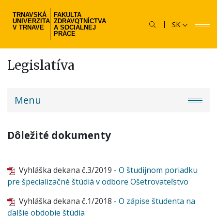
Skočiť
TRNAVSKÁ
FAKULTA
na
UNIVERZITA
ZDRAVOTNÍCTVA
SK
hlavný
V TRNAVE
A SOCIÁLNEJ
PRÁCE
obsah
Legislatíva
fzsp-
Menu
menu
Dôležité dokumenty
Vyhláška dekana č.3/2019 -
O študijnom poriadku
pre špecializačné štúdiá v odbore Ošetrovateľstvo
Vyhláška dekana č.1/2018 -
O zápise študenta na
ďalšie obdobie štúdia