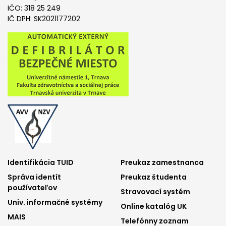
IČO: 318 25 249
IČ DPH: SK2021177202
Footer
Footer
Identifikácia TUID
Preukaz zamestnanca
Správa identít
Preukaz študenta
menu
menu
používateľov
Stravovací systém
1
2
Univ. informačné systémy
Online katalóg UK
MAIS
Telefónny zoznam