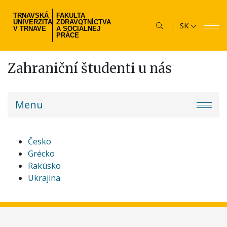
Skočiť
TRNAVSKÁ
FAKULTA
na
UNIVERZITA
ZDRAVOTNÍCTVA
SK
hlavný
V TRNAVE
A SOCIÁLNEJ
PRÁCE
obsah
Zahraniční študenti u nás
fzsp-
Menu
menu
Česko
Grécko
Rakúsko
Ukrajina