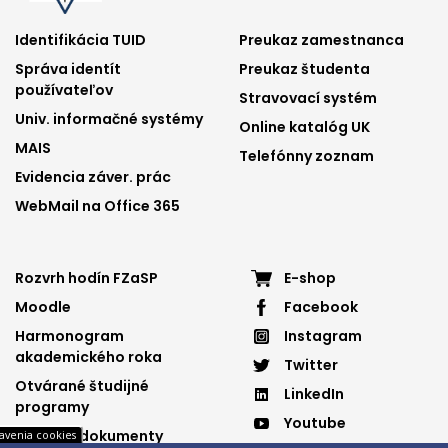
Footer
Footer
Identifikácia TUID
Preukaz zamestnanca
Správa identít
Preukaz študenta
menu
menu
používateľov
Stravovací systém
1
2
Univ. informačné systémy
Online katalóg UK
MAIS
Telefónny zoznam
Evidencia záver. prác
WebMail na Office 365
Footer
Footer
Rozvrh hodín FZaSP
E-shop
Moodle
Facebook
menu
menu
Harmonogram
Instagram
3
4
akademického roka
Twitter
Otvárané študijné
LinkedIn
programy
Youtube
Dôležité dokumenty
avenia cookies