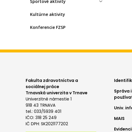
Športové aktivity
Kultúrne aktivity
Konferencie FZSP
Foo
Fakulta zdravotníctva a
Identifi
sociálnej práce
Správa i
me
Trnavská univerzita v Trnave
používa
Univerzitné námestie 1
1
918 43 TRNAVA
Univ. i
tel.: 033/5939 401
IČO: 318 25 249
MAIS
IČ DPH: SK2021177202
Evidenci