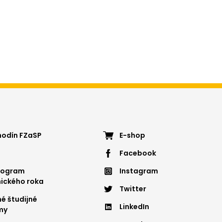
ter
Footer
hodín FZaSP
E-shop
Facebook
nu
menu
nogram
Instagram
4
ického roka
Twitter
é študijné
LinkedIn
my