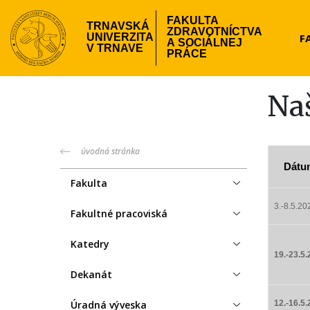
Skočiť
FAKULTA
na
TRNAVSKÁ
ZDRAVOTNÍCTVA
Hea
F
UNIVERZITA
hlavný
A SOCIÁLNEJ
V TRNAVE
PRÁCE
obsah
me
Naš
fzsp-
úvodná stránka
Dátu
menu
Fakulta
3.-8.5.20
Fakultné pracoviská
Katedry
19.-23.5
Dekanát
Úradná výveska
12.-16.5