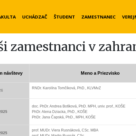
der
AKULTA
UCHÁDZAČ
ŠTUDENT
ZAMESTNANEC
VEREJ
nu
i zamestnanci v zahran
m návštevy
Meno a Priezvisko
RNDr. Karolína Tomčíková, PhD., KLVMvZ
26
doc. PhDr. Andrea Botíková, PhD. MPH, univ. prof., KOŠE
.2025
PhDr. Alena Dziacka, PhD., KOŠE
PhDr. Jana Čapská, PhD., MPH, KOŠE
prof. MUDr. Viera Rusnáková, CSc. MBA
.2025
prof. MUDr. Martin Rusnák, CSc.