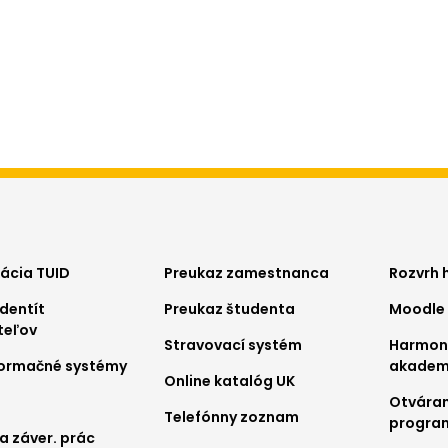
ter
Footer
Foo
kácia TUID
Preukaz zamestnanca
Rozvrh 
dentít
Preukaz študenta
Moodle
nu
menu
me
teľov
Stravovací systém
Harmo
2
3
nformačné systémy
akadem
Online katalóg UK
Otváran
Telefónny zoznam
progra
a záver. prác