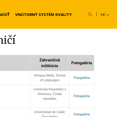
NOSŤ
VNÚTORNÝ SYSTÉM KVALITY
SK
ičí
Zahraničná
Fotogaléria
inštitúcia
Inlingua Malta, School
Fotogaléria
of Languages
Univerzita Palackého v
Olomouci, Česká
Fotogaléria
republika
Universidad de Cadíz,
Fotogaléria
Španielsko