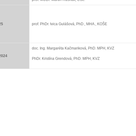
25
prof. PhDr. Ivica Gulášová, PhD., MHA., KOŠE
doc. Ing. Margaréta Kačmariková, PhD. MPH, KVZ
.2024
PhDr. Kristína Grendová, PhD. MPH, KVZ