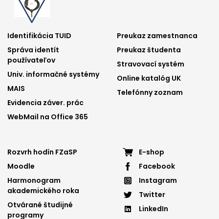
Footer
Footer
Identifikácia TUID
Preukaz zamestnanca
Správa identít
Preukaz študenta
menu
menu
používateľov
Stravovací systém
1
2
Univ. informačné systémy
Online katalóg UK
MAIS
Telefónny zoznam
Evidencia záver. prác
WebMail na Office 365
Footer
Footer
Rozvrh hodín FZaSP
E-shop
Moodle
Facebook
menu
menu
Harmonogram
Instagram
3
4
akademického roka
Twitter
Otvárané študijné
LinkedIn
programy