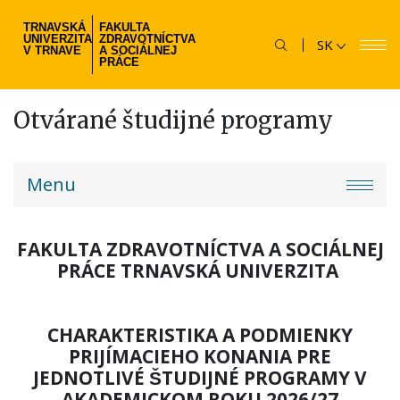
Skočiť
TRNAVSKÁ
FAKULTA
na
UNIVERZITA
ZDRAVOTNÍCTVA
SK
hlavný
V TRNAVE
A SOCIÁLNEJ
PRÁCE
obsah
Otvárané študijné programy
fzsp-
Menu
menu
FAKULTA ZDRAVOTNÍCTVA A SOCIÁLNEJ
PRÁCE TRNAVSKÁ UNIVERZITA
CHARAKTERISTIKA A PODMIENKY
PRIJÍMACIEHO KONANIA PRE
JEDNOTLIVÉ ŠTUDIJNÉ PROGRAMY V
AKADEMICKOM ROKU 2026/27