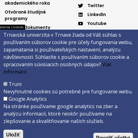
3
4
akademického roka
Twitter
Otvárané študijné
LinkedIn
programy
Youtube
Dôležité dokumenty
avenia cookies
Spotify
Trnavská univerzita v Trnave žiada od Váš súhlas s
Elektronická knižnica
používaním súborov cookie pre účely fungovania webu,
zapamätania si používateľských nastavení, analýzu
návštevnosti.
Súhlasíte s používaním súborov cookie a
Päta
spracovaním súvisiacich osobných údajov?
Viac
informácií
Správca obsahu
Technická podpora
Vyhlásenie o prístupnosti
Cookies
Truni
Nevyhnutné cookies sú potrebné pre fungovanie webu.
Copyright ©2026 Fakulta zdravotníctva a sociálnej práce · Trnavská
Google Analytics
univerzita v Trnave
Na stránke používame google analytics na zber a
Created by
ActivIT s.r.o.
analýzu informacií, ktoré neskôr používame na
zlepšovanie a skvalitňovanie našich služieb.
Uložiť
Povoliť všetko