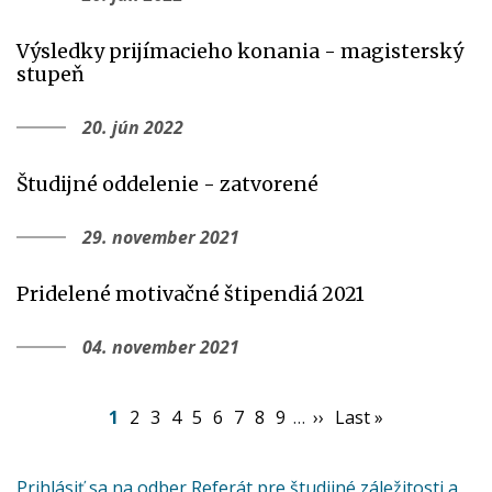
Výsledky prijímacieho konania - magisterský
stupeň
20. jún 2022
Študijné oddelenie - zatvorené
29. november 2021
Pridelené motivačné štipendiá 2021
04. november 2021
Pagination
Aktuálna
1
Page
2
Page
3
Page
4
Page
5
Page
6
Page
7
Page
8
Page
9
…
Ďalšia
››
Posledná
Last »
stránka
strana
strana
Prihlásiť sa na odber Referát pre študijné záležitosti a