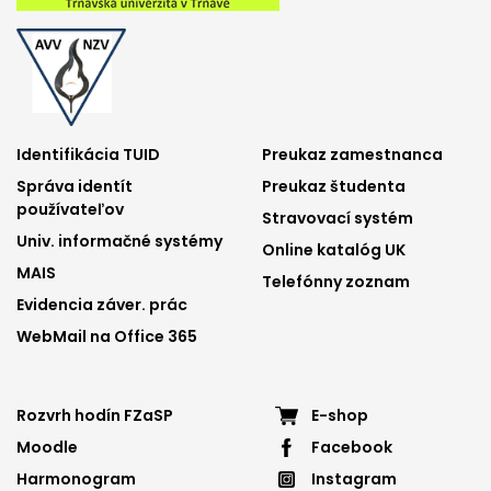
Footer
Footer
Identifikácia TUID
Preukaz zamestnanca
Správa identít
Preukaz študenta
menu
menu
používateľov
Stravovací systém
1
2
Univ. informačné systémy
Online katalóg UK
MAIS
Telefónny zoznam
Evidencia záver. prác
WebMail na Office 365
Footer
Footer
Rozvrh hodín FZaSP
E-shop
Moodle
Facebook
menu
menu
Harmonogram
Instagram