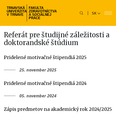
Skočiť
TRNAVSKÁ
FAKULTA
na
UNIVERZITA
ZDRAVOTNÍCTVA
SK
hlavný
V TRNAVE
A SOCIÁLNEJ
PRÁCE
obsah
Referát pre študijné záležitosti a
doktorandské štúdium
Pridelené motivačné štipendiá 2025
25. november 2025
Pridelené motivačné štipendiá 2024
05. november 2024
Zápis predmetov na akademický rok 2024/2025