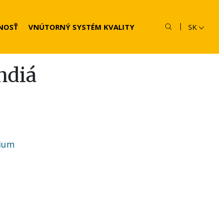
NOSŤ
VNÚTORNÝ SYSTÉM KVALITY
SK
ndiá
dium