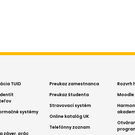
ter
Footer
Foo
kácia TUID
Preukaz zamestnanca
Rozvrh 
dentít
Preukaz študenta
Moodle
nu
menu
me
teľov
Stravovací systém
Harmo
2
3
nformačné systémy
akadem
Online katalóg UK
Otváran
Telefónny zoznam
progra
a záver. prác