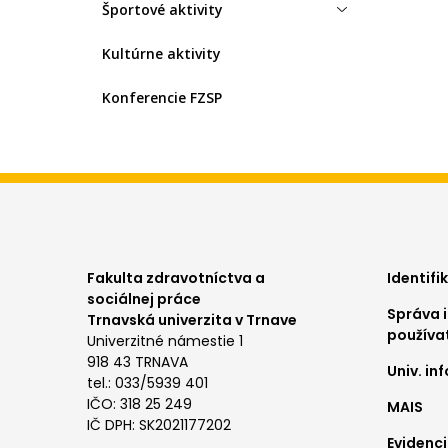
Športové aktivity
Kultúrne aktivity
Konferencie FZSP
Foo
Fakulta zdravotníctva a
Identifi
sociálnej práce
Správa i
me
Trnavská univerzita v Trnave
používa
Univerzitné námestie 1
1
918 43 TRNAVA
Univ. i
tel.: 033/5939 401
IČO: 318 25 249
MAIS
IČ DPH: SK2021177202
Evidenci