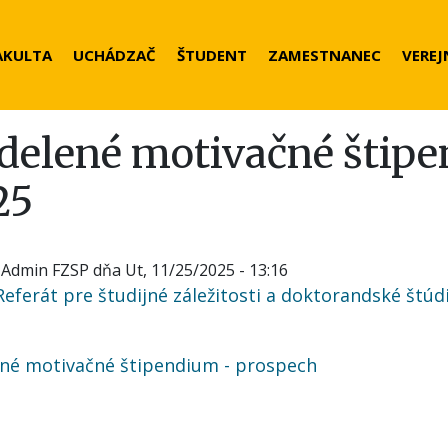
der
AKULTA
UCHÁDZAČ
ŠTUDENT
ZAMESTNANEC
VEREJ
nu
delené motivačné štipe
25
a
Admin FZSP
dňa
Ut, 11/25/2025 - 13:16
Referát pre študijné záležitosti a doktorandské štú
ené motivačné štipendium - prospech