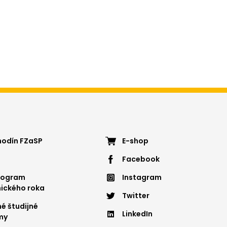
ter
Footer
hodín FZaSP
E-shop
Facebook
nu
menu
nogram
Instagram
4
ického roka
Twitter
é študijné
LinkedIn
my