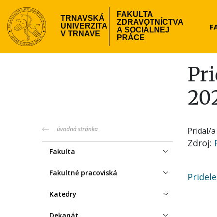
Skočiť
FAKULTA
na
TRNAVSKÁ
ZDRAVOTNÍCTVA
Hea
F
UNIVERZITA
hlavný
A SOCIÁLNEJ
V TRNAVE
PRÁCE
obsah
me
Pri
20
fzsp-
úvodná stránka
Pridal/
Zdroj
menu
Fakulta
Fakultné pracoviská
Pridel
Katedry
Dekanát