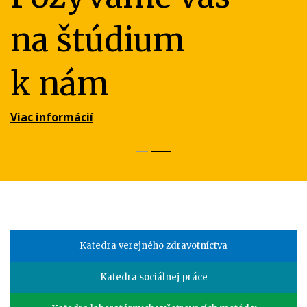
o rigorózne konanie
na štúdium
Viac informácií
k nám
Viac informácií
Faculty
Katedra verejného zdravotníctva
menu
Katedra sociálnej práce