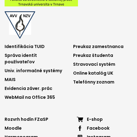
Footer
Footer
Identifikácia TUID
Preukaz zamestnanca
Správa identít
Preukaz študenta
menu
menu
používateľov
Stravovací systém
1
2
Univ. informačné systémy
Online katalóg UK
MAIS
Telefónny zoznam
Evidencia záver. prác
WebMail na Office 365
Footer
Footer
Rozvrh hodín FZaSP
E-shop
Moodle
Facebook
menu
menu
Harmonogram
Instagram