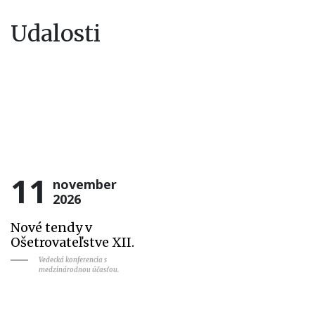
Udalosti
11
november
2026
Nové tendy v
Ošetrovateľstve XII.
Vedecká konferencia s
medzinárodnou účasťou.