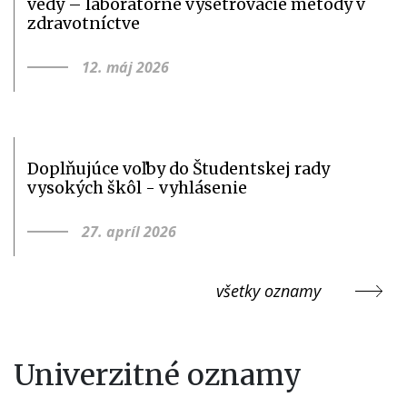
vedy – laboratórne vyšetrovacie metódy v
zdravotníctve
12. máj 2026
Doplňujúce voľby do Študentskej rady
vysokých škôl - vyhlásenie
27. apríl 2026
všetky oznamy
Univerzitné oznamy