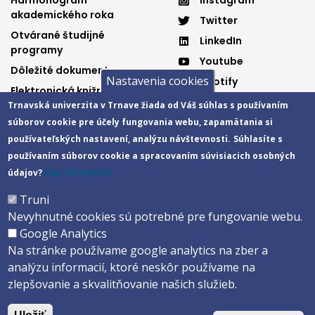
3
4
akademického roka
Twitter
Otvárané študijné
LinkedIn
programy
Youtube
Dôležité dokumenty
Nastavenia cookies
Spotify
Elektronická knižnica
Trnavská univerzita v Trnave žiada od Váš súhlas s používaním
súborov cookie pre účely fungovania webu, zapamätania si
používateľských nastavení, analýzu návštevnosti.
Súhlasíte s
Päta
používaním súborov cookie a spracovaním súvisiacich osobných
Správca obsahu
Technická podpora
údajov?
Viac informácií
Vyhlásenie o prístupnosti
Cookies
Truni
Nevyhnutné cookies sú potrebné pre fungovanie webu.
Copyright ©2026 Fakulta zdravotníctva a sociálnej práce · Trnavská
Google Analytics
univerzita v Trnave
Na stránke používame google analytics na zber a
Created by
ActivIT s.r.o.
analýzu informacií, ktoré neskôr používame na
zlepšovanie a skvalitňovanie našich služieb.