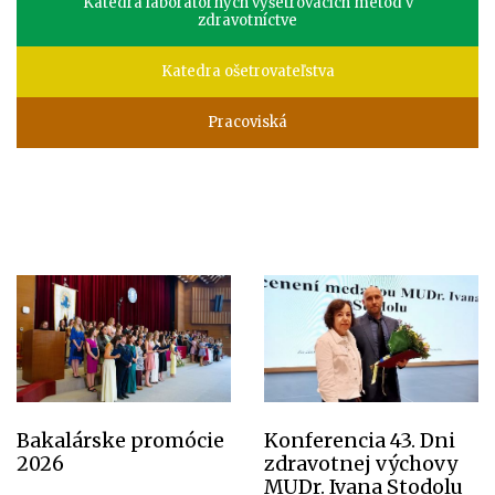
Katedra laboratórnych vyšetrovacích metód v
zdravotníctve
Katedra ošetrovateľstva
Pracoviská
Bakalárske promócie
Konferencia 43. Dni
2026
zdravotnej výchovy
MUDr. Ivana Stodolu