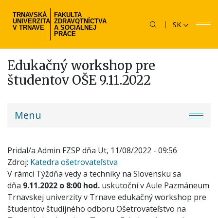
Skočiť
TRNAVSKÁ
FAKULTA
na
UNIVERZITA
ZDRAVOTNÍCTVA
SK
hlavný
V TRNAVE
A SOCIÁLNEJ
PRÁCE
obsah
Edukačný workshop pre
študentov OŠE 9.11.2022
fzsp-
Menu
menu
Pridal/a
Admin FZSP
dňa
Ut, 11/08/2022 - 09:56
Zdroj
Katedra ošetrovateľstva
V rámci Týždňa vedy a techniky na Slovensku sa
dňa
9.11.2022 o 8:00 hod.
uskutoční v Aule Pazmáneum
Trnavskej univerzity v Trnave edukačný workshop pre
študentov študijného odboru Ošetrovateľstvo na