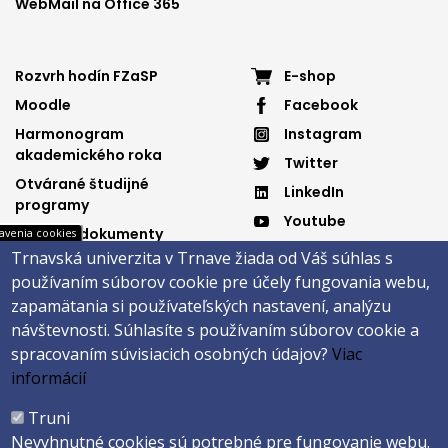
WebMail na Office 365
Footer
Footer
Rozvrh hodín FZaSP
E-shop
Moodle
Facebook
menu
menu
Harmonogram
Instagram
3
4
akademického roka
Twitter
Otvárané študijné
LinkedIn
programy
Youtube
Dôležité dokumenty
avenia cookies
Spotify
Trnavská univerzita v Trnave žiada od Váš súhlas s
Elektronická knižnica
používaním súborov cookie pre účely fungovania webu,
zapamätania si používateľských nastavení, analýzu
návštevnosti.
Súhlasíte s používaním súborov cookie a
Päta
spracovaním súvisiacich osobných údajov?
Viac
informácií
Správca obsahu
Technická podpora
Vyhlásenie o prístupnosti
Cookies
Truni
Nevyhnutné cookies sú potrebné pre fungovanie webu.