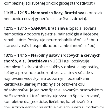
komplexnej zdravotnej onkologickej starostlivosti).
11:15 – 12:15 – Nemocnica Bory, Bratislava
(koncová
nemocnica novej generácie siete Svet zdravia).
12:15 – 13:15 – SANOM, Bratislava
(Špecializovaná
nemocnica v odbore fyziatrie, balneológie a liečebnej
rehabilitácie. Poskytuje neurorehabilitačnú liečebnú
starostlivosť s hospitalizáciou i ambulantnú liečbu).
13:15 – 14:15 – Národný ústav srdcových a cievnych
chorôb, a.s.,
Bratislava
(NÚSCH a.s.,
poskytuje
komplexné zdravotnícke služby v oblasti diagnostiky,
liečby a prevencie ochorení srdca a ciev v súlade s
najnovšími vedeckými a odbornými poznatkami
kardiovaskulárnej medicíny s celoslovenskou
pôsobnosťou. Je jediným špecializovaným pracoviskom
na Slovensku, ktoré poskytuje vysoko špecializované,
kompletné diagnostické, liečebné, katetrizačné a
chirurgické výkony na srdci a cievach u detí s vrodenými