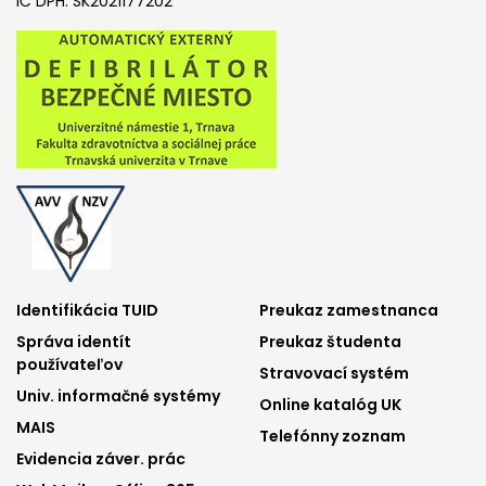
IČ DPH: SK2021177202
Footer
Footer
Identifikácia TUID
Preukaz zamestnanca
Správa identít
Preukaz študenta
menu
menu
používateľov
Stravovací systém
1
2
Univ. informačné systémy
Online katalóg UK
MAIS
Telefónny zoznam
Evidencia záver. prác