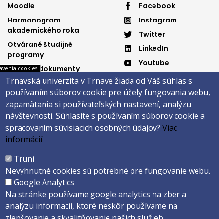
Moodle
Facebook
menu
menu
Harmonogram
Instagram
3
4
akademického roka
Twitter
Otvárané študijné
LinkedIn
programy
Youtube
Dôležité dokumenty
avenia cookies
Spotify
Trnavská univerzita v Trnave žiada od Váš súhlas s
Elektronická knižnica
používaním súborov cookie pre účely fungovania webu,
zapamätania si používateľských nastavení, analýzu
návštevnosti.
Súhlasíte s používaním súborov cookie a
Päta
spracovaním súvisiacich osobných údajov?
Viac
informácií
Správca obsahu
Technická podpora
Vyhlásenie o prístupnosti
Cookies
Truni
Nevyhnutné cookies sú potrebné pre fungovanie webu.
Copyright ©2026 Fakulta zdravotníctva a sociálnej práce · Trnavská
Google Analytics
univerzita v Trnave
Na stránke používame google analytics na zber a
Created by
ActivIT s.r.o.
analýzu informacií, ktoré neskôr používame na
zlepšovanie a skvalitňovanie našich služieb.