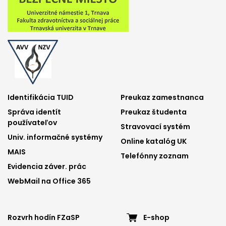
Footer
Footer
Identifikácia TUID
Preukaz zamestnanca
Správa identít
Preukaz študenta
menu
menu
používateľov
Stravovací systém
1
2
Univ. informačné systémy
Online katalóg UK
MAIS
Telefónny zoznam
Evidencia záver. prác
WebMail na Office 365
Footer
Footer
Rozvrh hodín FZaSP
E-shop