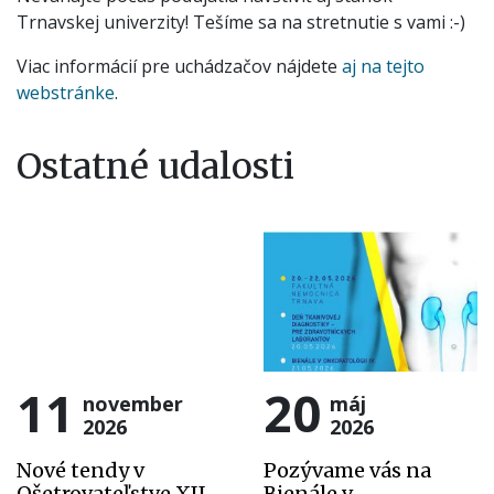
Trnavskej univerzity! Tešíme sa na stretnutie s vami :-)
Viac informácií pre uchádzačov nájdete
aj na tejto
webstránke
.
Ostatné udalosti
11
20
november
máj
2026
2026
Nové tendy v
Pozývame vás na
Ošetrovateľstve XII.
Bienále v