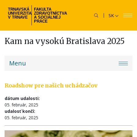
Skočiť
TRNAVSKÁ
FAKULTA
na
UNIVERZITA
ZDRAVOTNÍCTVA
SK
hlavný
V TRNAVE
A SOCIÁLNEJ
PRÁCE
obsah
Kam na vysokú Bratislava 2025
fzsp-
Menu
menu
Roadshow pre našich uchádzačov
dátum udalosti:
05. február, 2025
udalosť končí:
05. február, 2025