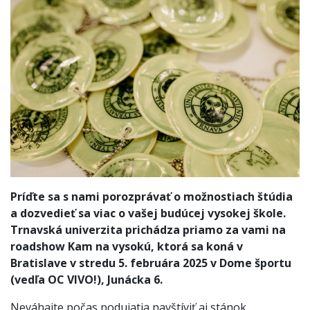
Príďte sa s nami porozprávať o možnostiach štúdia
a dozvedieť sa viac o vašej budúcej vysokej škole.
Trnavská univerzita prichádza priamo za vami na
roadshow Kam na vysokú, ktorá sa koná v
Bratislave v stredu 5. februára 2025 v Dome športu
(vedľa OC VIVO!), Junácka 6.
Neváhajte počas podujatia navštíviť aj stánok