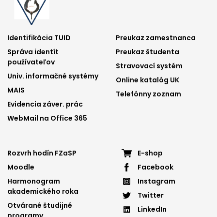
Footer
Footer
Identifikácia TUID
Preukaz zamestnanca
Správa identít
Preukaz študenta
menu
menu
používateľov
Stravovací systém
1
2
Univ. informačné systémy
Online katalóg UK
MAIS
Telefónny zoznam
Evidencia záver. prác
WebMail na Office 365
Footer
Footer
Rozvrh hodín FZaSP
E-shop
Moodle
Facebook
menu
menu
Harmonogram
Instagram
3
4
akademického roka
Twitter
Otvárané študijné
LinkedIn
programy