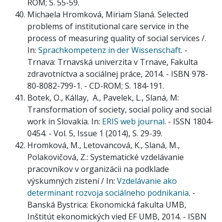
ROM; S. 55-59.
Michaela Hromková, Miriam Slaná. Selected
problems of institutional care service in the
process of measuring quality of social services /.
In:
Sprachkompetenz in der Wissenschaft
. -
Trnava: Trnavská univerzita v Trnave, Fakulta
zdravotníctva a sociálnej práce, 2014. - ISBN 978-
80-8082-799-1. - CD-ROM; S. 184-191.
Botek, O., Kállay, A., Pavelek, L., Slaná, M:
Transformation of society, social policy and social
work in Slovakia. In:
ERIS web journal
. - ISSN 1804-
0454. - Vol. 5, Issue 1 (2014), S. 29-39.
Hromková, M., Letovancová, K., Slaná, M.,
Polakovičová, Z.: Systematické vzdelávanie
pracovníkov v organizácii na podklade
výskumných zistení / In:
Vzdelávanie ako
determinant rozvoja sociálneho podnikania
. -
Banská Bystrica: Ekonomická fakulta UMB,
Inštitút ekonomických vied EF UMB, 2014. - ISBN