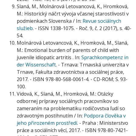
Slaná, M., Molnárová Letovancová, K., Hromková,
M.: Historický náčrt vývoja včasnej starostlivosti v
podmienkach Slovenska / In:
Revue sociálnych
služieb
. - ISSN 1338-1075. - Roč. 9, č. 2 (2017), s. 40-
54.
Molnárová Letovancová, K., Hromková, M., Slaná,
M.: Emotional burden of parents of child with
juvenile idiopatic artritis . In:
Sprachkompetenz in
der Wissenschaft
. - Trnava: Trnavská univerzita v
Trnave, Fakulta zdravotníctva a sociálnej práce,
2017. - ISBN 978-80-568-0061-4. - CD-ROM; S. 93-
100.
Vidová, K., Slaná, M., Hromková, M.: Otázky
odbornej prípravy sociálnych pracovníkov so
zameraním na problematiku rodičovstva ľudí so
zdravotným postihnutím / In:
Podpora člověka v
jeho přirozeném prostředí
. - Praha : Ministerstvo
práce a sociálních věcí, 2017. - ISBN 978-80-7421-