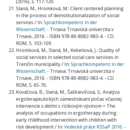
(2016), s. 117-120.
Slaná, M., Hromková, M.: Client centered planning
in the process of deinstitutionalization of social
services / In:
Sprachkompetenz in der
Wissenschaft
. - Trnava Trnavská univerzita v
Trnave, 2016. - ISBN 978-80-8082-983-4. - CD
ROM, S. 103-109.
Hromková, M., Slaná, M., Keketiová, J.: Quality of
social services in selected social care services in
Trenčín municipality / In:
Sprachkompetenz in der
Wissenschaft
. - Trnava: Trnavská univerzita v
Trnave, 2016. - ISBN 978-80-8082-983-4. - CD
ROM, S. 65-70.
Kováčová, B., Slaná, M., Šaškievičová, S.: Analýza
ergoterapeutických zamestnávaní počas včasnej
intervencie s deťmi s rizikovým vývinom = The
analysis of occupations in ergotherapy during
early childhood intervention with children with
risk development / In:
Vedecké práce KSSaP 2016
. -