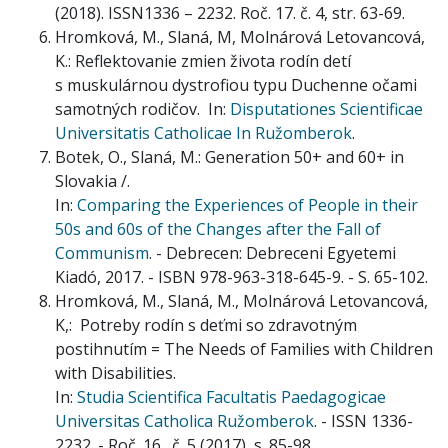
(2018). ISSN1336 – 2232. Roč. 17. č. 4, str. 63-69.
Hromková, M., Slaná, M, Molnárová Letovancová,
K.: Reflektovanie zmien života rodín detí
s muskulárnou dystrofiou typu Duchenne očami
samotných rodičov. In:
Disputationes Scientificae
Universitatis Catholicae In Ružomberok
.
Botek, O., Slaná, M.: Generation 50+ and 60+ in
Slovakia /.
In:
Comparing the Experiences of People in their
50s and 60s of the Changes after the Fall of
Communism
. - Debrecen: Debreceni Egyetemi
Kiadó, 2017. - ISBN 978-963-318-645-9. - S. 65-102.
Hromková, M., Slaná, M., Molnárová Letovancová,
K,: Potreby rodín s deťmi so zdravotným
postihnutím = The Needs of Families with Children
with Disabilities.
In:
Studia Scientifica Facultatis Paedagogicae
Universitas Catholica Ružomberok
. - ISSN 1336-
2232. - Roč. 16., č. 5 (2017), s. 85-98.