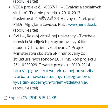
(spoluriešiteľ)
VEGA projekt č. 1/0957/11 – „Evalvácia sociálnych
služieb“. Trvanie projektu: 2010-2013.
Poskytovateľ: MŠVVaŠ SR. Hlavný riešiteľ: prof.
PhDr. Mgr. Jana Levická, PhD.,
www.minedu.sk
.
(spoluriešiteľ)
RVU – „Rozvoj virtuálnej univerzity - Tvorba a
inovácia študijných programov s využitím
moderných foriem vzdelávania”. Projekt
Ministerstva školstva SR financovaný zo
štrukturálnych fondov EÚ, ITMS kód projektu
26110230029. Trvanie projektu: 2010-2014.
http://crp.gov.sk/rozvoj-virtualnej-univerzity-
tvorba-a-inovacia-studijnych-programov-s-
vyuzitim-modernych-foriem-vzdelavania/
.
(spoluriešiteľ)
English CV (PDF, 515.14 KB)