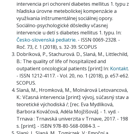
intervencia pri ochorení diabetes mellitus 1. typu z
hľadiska úrovne metebolickej kompenzácie a
využívania inštrumentálnej sociálnej opory.
Sociálno-psychologické dôsledky včasnej
intervencie u detí s diabetes mellitus 1. typu. In:
Česko-slovenská pediatrie
. - ISSN 0069-2328. -
Roč. 73, č. 1 (2018), s. 32-39. SCOPUS
Dobríková, P., Stachurová. D., Slaná, M., Littlechild,
B.: The quality of life of hospitalized and
outpatient oncological patients [print] In:
Kontakt
.
- ISSN 1212-4117. - Vol. 20, no. 1 (2018), p. e57-e62.
SCOPUS.
Slaná, M., Hromková, M., Molnárová Letovancová,
K.: Včasná intervencia [print]: vývoj, súčasný stav a
teoretické východiská /; [rec. Eva Mydlíková,
Barbora Kováčová, Adéla Mojžíšová]. - 1. vyd. -
Trnava : Trnavská univerzita v Trnave, 2017. - 198
s. [print]. - ISBN 978-80-568-0084-3. –
Slaný, J., Slaná, M., Tomiczek, V.: Emoční a