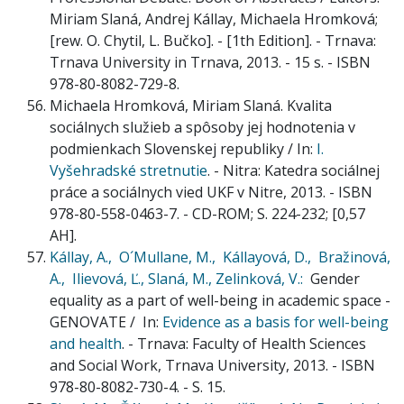
Miriam Slaná, Andrej Kállay, Michaela Hromková;
[rew. O. Chytil, L. Bučko]. - [1th Edition]. - Trnava:
Trnava University in Trnava, 2013. - 15 s. - ISBN
978-80-8082-729-8.
Michaela Hromková, Miriam Slaná. Kvalita
sociálnych služieb a spôsoby jej hodnotenia v
podmienkach Slovenskej republiky / In:
I.
Vyšehradské stretnutie
. - Nitra: Katedra sociálnej
práce a sociálnych vied UKF v Nitre, 2013. - ISBN
978-80-558-0463-7. - CD-ROM; S. 224-232; [0,57
AH].
Kállay, A.,
O´Mullane, M.,
Kállayová, D.,
Bražinová,
A.,
Ilievová, Ľ.,
Slaná, M.,
Zelinková, V.:
Gender
equality as a part of well-being in academic space -
GENOVATE / In:
Evidence as a basis for well-being
and health
. - Trnava: Faculty of Health Sciences
and Social Work, Trnava University, 2013. - ISBN
978-80-8082-730-4. - S. 15.