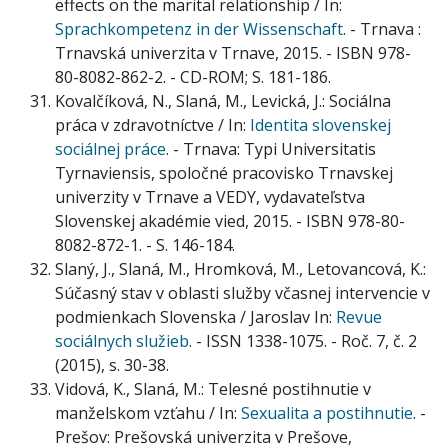
effects on the marital relationship / In:
Sprachkompetenz in der Wissenschaft
. - Trnava :
Trnavská univerzita v Trnave, 2015. - ISBN 978-
80-8082-862-2. - CD-ROM; S. 181-186.
Kovalčíková, N., Slaná, M., Levická, J.: Sociálna
práca v zdravotníctve / In:
Identita slovenskej
sociálnej práce
. - Trnava: Typi Universitatis
Tyrnaviensis, spoločné pracovisko Trnavskej
univerzity v Trnave a VEDY, vydavateľstva
Slovenskej akadémie vied, 2015. - ISBN 978-80-
8082-872-1. - S. 146-184.
Slaný, J., Slaná, M., Hromková, M., Letovancová, K.:
Súčasný stav v oblasti služby včasnej intervencie v
podmienkach Slovenska / Jaroslav In:
Revue
sociálnych služieb
. - ISSN 1338-1075. - Roč. 7, č. 2
(2015), s. 30-38.
Vidová, K., Slaná, M.: Telesné postihnutie v
manželskom vzťahu / In:
Sexualita a postihnutie
. -
Prešov: Prešovská univerzita v Prešove,