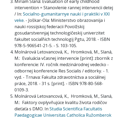
Miriam Slaná: Evaluation of early childhood
intervention = Stanovlenie rannej intervencii detej
/ In:
Sociaľno-gumanitarnye nauki i praktiki v XXI
veke
. - Joškar-Ola: Ministerstvo obrazovanija i
nauki rossijskoj federacii Povolžskij
gosudarstvennjaj technologičeskij univerzitet
fakultet sociaľňich technologij Pgtu, 2018. - ISBN
978-5-906541-21-5. - S. 103-105.
Molnárová Letovancová, K., Hromková, M., Slaná,
M.: Evaluácia včasnej intervencie [print]: zborník z
konferencie: IV. ročník medzinárodnej vedecko -
odbornej konferencie Res Socialis / editorky. - 1.
vyd. - Trnava: Fakulta zdravotníctva a sociálnej
práce, 2018. - 31 s. [print]. - ISBN 978-80-568-
0109-3.
Molnárová Letovancová, K., Hromková, M., Slaná,
M.: Faktory ovplyvňujúce kvalitu života rodičov
dieťaťa s DMO. In
Studia Scientifica Facultatis
Paedagogicae Universitas Catholica Ružomberok