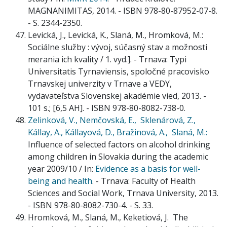
MAGNANIMITAS, 2014. - ISBN 978-80-87952-07-8.
- S. 2344-2350.
Levická, J., Levická, K., Slaná, M., Hromková, M.:
Sociálne služby : vývoj, súčasný stav a možnosti
merania ich kvality / 1. vyd.]. - Trnava: Typi
Universitatis Tyrnaviensis, spoločné pracovisko
Trnavskej univerzity v Trnave a VEDY,
vydavateľstva Slovenskej akadémie vied, 2013. -
101 s.; [6,5 AH]. - ISBN 978-80-8082-738-0.
Zelinková, V.,
Nemčovská, E.,
Sklenárová, Z.,
Kállay, A.,
Kállayová, D.,
Bražinová, A.,
Slaná, M.:
Influence of selected factors on alcohol drinking
among children in Slovakia during the academic
year 2009/10 / In:
Evidence as a basis for well-
being and health
. - Trnava: Faculty of Health
Sciences and Social Work, Trnava University, 2013.
- ISBN 978-80-8082-730-4. - S. 33.
Hromková, M., Slaná, M., Keketiová, J. The