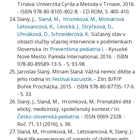
Trnava: Univerzita Cyrila a Metoda v Trnave, 2016.
- ISBN 978-80-8105-802-8. - CD ROM, S. 400-410.
Slaný, J.,
Slaná, M
.,
Hromková, M.,
Molnárová
Letovancová, K.,
Levická, J.,
Strýčková, D.,
Uhnáková, D.,
Schneiderová, K.:
Súčasný stav v
oblasti služby včasnej intervencie v podmienkach
Slovenska. In:
Preventívna pediatria I.
- Kysucké
Nové Mesto: Pamida International, 2016. - ISBN
978-80-89589-13-5. - S. 93-98.
Jaroslav Slaný, Miriam Slaná: Vážná nemoc dítěte a
jeho rodina In:
Festival kazuistik
. - Zlín: B/P/P
Bořek Procházka, 2015. - ISBN 978-80-87735-17-6.
- S. 33.
Slaný, J., Slaná, M., Hromková, M.: Prenatální dítě -
etický, medicínský, společenský kontext / In:
Česko-slovenská pediatrie
. - ISSN 0069-2328. -
Roč. 71, S1 (2016), s. 36.
Slaná, M., Hromková, M., Letovancová, K, Slaný, J.:
Real life experiences of parents of children with