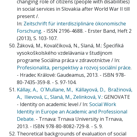
changing role of citizens (people with disabilities)
in social services in Slovakia after World War II till
present /.
In:
Zeitschrift für interdisziplinäre ökonomische
Forschung
. - ISSN 2196-4688. - Erster Band, Heft 2
(2013), S. 103-107.
Žáková, M., Kovalčíková, N., Slaná, M.: Špecifiká
vysokoškolského vzdelávania v študijnom
programe Sociálna práca v zdravotníctve / In:
Profesionalita, perspektivy a rozvoj sociální práce
.
- Hradec Králové: Gaudeamus, 2013. - ISBN 978-
80-7435-359-8. - S. 97-104.
Kállay, A.,
O´Mullane, M.,
Kállayová, D.,
Bražinová,
A.,
Ilievová, Ľ.,
Slaná, M.,
Zelinková, V.:
GENOVATE
- Identity on academic level / In:
Social Work
Identity in Europe an Academic and Professional
Debate
. - Trnava: Trnava University in Trnava,
2013. - ISBN 978-80-8082-729-8. - S. 9.
Theoretical backgrounds of evaluation of social