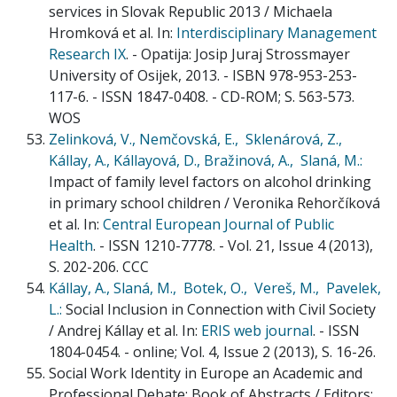
services in Slovak Republic 2013 / Michaela
Hromková et al. In:
Interdisciplinary Management
Research IX
. - Opatija: Josip Juraj Strossmayer
University of Osijek, 2013. - ISBN 978-953-253-
117-6. - ISSN 1847-0408. - CD-ROM; S. 563-573.
WOS
Zelinková, V.,
Nemčovská, E.,
Sklenárová, Z.,
Kállay, A.,
Kállayová, D.,
Bražinová, A.,
Slaná, M.:
Impact of family level factors on alcohol drinking
in primary school children / Veronika Rehorčíková
et al. In:
Central European Journal of Public
Health
. - ISSN 1210-7778. - Vol. 21, Issue 4 (2013),
S. 202-206. CCC
Kállay, A.,
Slaná, M.,
Botek, O.,
Vereš, M.,
Pavelek,
L.:
Social Inclusion in Connection with Civil Society
/ Andrej Kállay et al. In:
ERIS web journal
. - ISSN
1804-0454. - online; Vol. 4, Issue 2 (2013), S. 16-26.
Social Work Identity in Europe an Academic and
Professional Debate: Book of Abstracts / Editors: