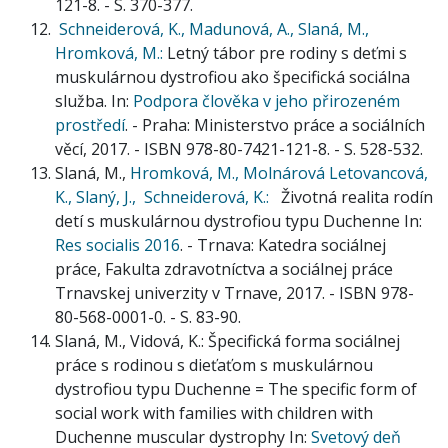
121-8. - S. 370-377.
Schneiderová, K.,
Madunová, A.,
Slaná, M.,
Hromková, M.:
Letný tábor pre rodiny s deťmi s
muskulárnou dystrofiou ako špecifická sociálna
služba. In:
Podpora člověka v jeho přirozeném
prostředí
. - Praha: Ministerstvo práce a sociálních
věcí, 2017. - ISBN 978-80-7421-121-8. - S. 528-532.
Slaná, M.,
Hromková, M.,
Molnárová Letovancová,
K.,
Slaný, J.,
Schneiderová, K.:
Životná realita rodín
detí s muskulárnou dystrofiou typu Duchenne In:
Res socialis 2016
. - Trnava: Katedra sociálnej
práce, Fakulta zdravotníctva a sociálnej práce
Trnavskej univerzity v Trnave, 2017. - ISBN 978-
80-568-0001-0. - S. 83-90.
Slaná, M., Vidová, K.: Špecifická forma sociálnej
práce s rodinou s dieťaťom s muskulárnou
dystrofiou typu Duchenne = The specific form of
social work with families with children with
Duchenne muscular dystrophy In:
Svetový deň