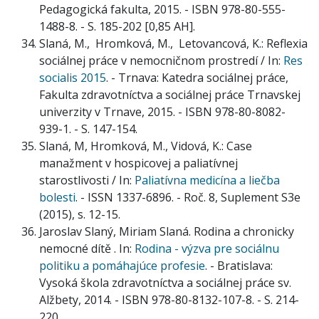
Pedagogická fakulta, 2015. - ISBN 978-80-555-
1488-8. - S. 185-202 [0,85 AH].
Slaná, M., Hromková, M., Letovancová, K.: Reflexia
sociálnej práce v nemocničnom prostredí / In:
Res
socialis 2015
. - Trnava: Katedra sociálnej práce,
Fakulta zdravotníctva a sociálnej práce Trnavskej
univerzity v Trnave, 2015. - ISBN 978-80-8082-
939-1. - S. 147-154.
Slaná, M, Hromková, M., Vidová, K.: Case
manažment v hospicovej a paliatívnej
starostlivosti / In:
Paliatívna medicína a liečba
bolesti
. - ISSN 1337-6896. - Roč. 8, Suplement S3e
(2015), s. 12-15.
Jaroslav Slaný, Miriam Slaná. Rodina a chronicky
nemocné dítě . In:
Rodina - výzva pre sociálnu
politiku a pomáhajúce profesie
. - Bratislava:
Vysoká škola zdravotníctva a sociálnej práce sv.
Alžbety, 2014. - ISBN 978-80-8132-107-8. - S. 214-
220.