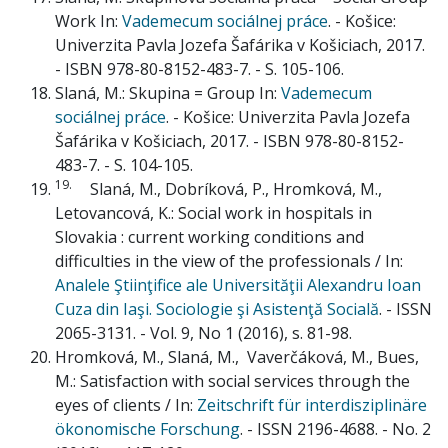
Work In:
Vademecum sociálnej práce
. - Košice:
Univerzita Pavla Jozefa Šafárika v Košiciach, 2017.
- ISBN 978-80-8152-483-7. - S. 105-106.
Slaná, M.: Skupina = Group In:
Vademecum
sociálnej práce
. - Košice: Univerzita Pavla Jozefa
Šafárika v Košiciach, 2017. - ISBN 978-80-8152-
483-7. - S. 104-105.
19.
Slaná, M., Dobríková, P., Hromková, M.,
Letovancová, K.: Social work in hospitals in
Slovakia : current working conditions and
difficulties in the view of the professionals / In:
Analele Ştiinţifice ale Universităţii Alexandru Ioan
Cuza din Iaşi. Sociologie şi Asistenţă Socială
. - ISSN
2065-3131. - Vol. 9, No 1 (2016), s. 81-98.
Hromková, M., Slaná, M., Vaverčáková, M., Bues,
M.: Satisfaction with social services through the
eyes of clients / In:
Zeitschrift für interdisziplinäre
ökonomische Forschung
. - ISSN 2196-4688. - No. 2