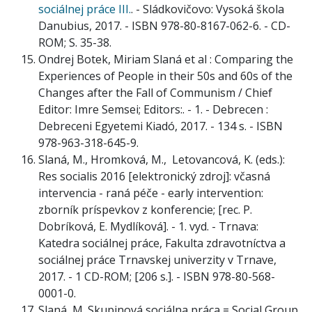
sociálnej práce III.
. - Sládkovičovo: Vysoká škola
Danubius, 2017. - ISBN 978-80-8167-062-6. - CD-
ROM; S. 35-38.
Ondrej Botek, Miriam Slaná et al : Comparing the
Experiences of People in their 50s and 60s of the
Changes after the Fall of Communism / Chief
Editor: Imre Semsei; Editors:. - 1. - Debrecen :
Debreceni Egyetemi Kiadó, 2017. - 134 s. - ISBN
978-963-318-645-9.
Slaná, M., Hromková, M., Letovancová, K. (eds.):
Res socialis 2016 [elektronický zdroj]: včasná
intervencia - raná péče - early intervention:
zborník príspevkov z konferencie; [rec. P.
Dobríková, E. Mydlíková]. - 1. vyd. - Trnava:
Katedra sociálnej práce, Fakulta zdravotníctva a
sociálnej práce Trnavskej univerzity v Trnave,
2017. - 1 CD-ROM; [206 s.]. - ISBN 978-80-568-
0001-0.
Slaná, M. Skupinová sociálna práca = Social Group