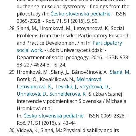
duchenne muscular dystrophy - findings from the
pilot study /In:
Česko-slovenská pediatrie
. - ISSN
0069-2328. - Roč. 71, S1 (2016), S. 50.
Slaná, M., Hromková, M., Letovancová. K.: Social
Problems from the Inside : Participatory Research
and Practice Development / m In:
Participatory
social work
. - Łódź: Uniwersytet Łódzki -
Department of social pedagogy, 2016. - ISBN 978-
83-227-4624-3. - S. 24.
Hromková, M., Slaný, J., Bánovčinová, A.,
Slaná, M
.,
Botek, O., Kovalčíková, N.,
Molnárová
Letovancová, K.,
Levická, J.,
Strýčková, D.,
Uhnáková, D.,
Schneiderová, K.:
Služba včasnej
intervencie v podmienkach Slovenska / Michaela
Hromková et al.
In:
Česko-slovenská pediatrie
. - ISSN 0069-2328. -
Roč. 71, S1 (2016), s. 43-44.
Vidová, K., Slaná, M.: Physical disability and its