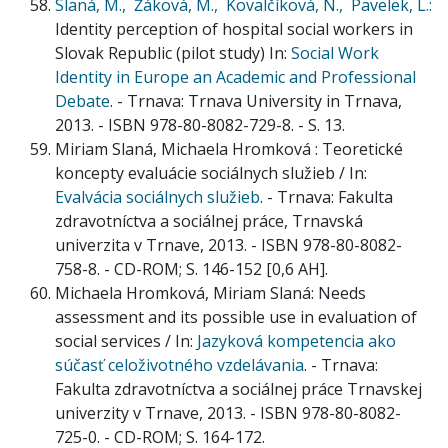
Slaná, M.,
Žáková, M.,
Kovalčíková, N.,
Pavelek, L.:
Identity perception of hospital social workers in
Slovak Republic (pilot study) In:
Social Work
Identity in Europe an Academic and Professional
Debate
. - Trnava: Trnava University in Trnava,
2013. - ISBN 978-80-8082-729-8. - S. 13.
Miriam Slaná, Michaela Hromková : Teoretické
koncepty evaluácie sociálnych služieb / In:
Evalvácia sociálnych služieb
. - Trnava: Fakulta
zdravotníctva a sociálnej práce, Trnavská
univerzita v Trnave, 2013. - ISBN 978-80-8082-
758-8. - CD-ROM; S. 146-152 [0,6 AH].
Michaela Hromková, Miriam Slaná: Needs
assessment and its possible use in evaluation of
social services / In:
Jazyková kompetencia ako
súčasť celoživotného vzdelávania
. - Trnava:
Fakulta zdravotníctva a sociálnej práce Trnavskej
univerzity v Trnave, 2013. - ISBN 978-80-8082-
725-0. - CD-ROM; S. 164-172.