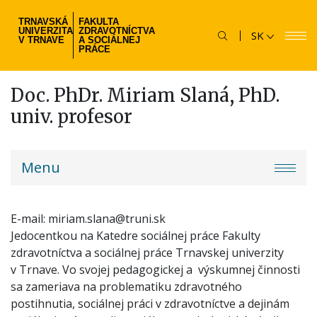
Skočiť
TRNAVSKÁ
FAKULTA
na
UNIVERZITA
ZDRAVOTNÍCTVA
SK
hlavný
V TRNAVE
A SOCIÁLNEJ
PRÁCE
obsah
Doc. PhDr. Miriam Slaná, PhD.
univ. profesor
fzsp-
Menu
menu
E-mail
miriam.slana@truni.sk
Jedocentkou na Katedre sociálnej práce Fakulty
zdravotníctva a sociálnej práce Trnavskej univerzity
v Trnave. Vo svojej pedagogickej a výskumnej činnosti
sa zameriava na problematiku zdravotného
postihnutia, sociálnej práci v zdravotníctve a dejinám