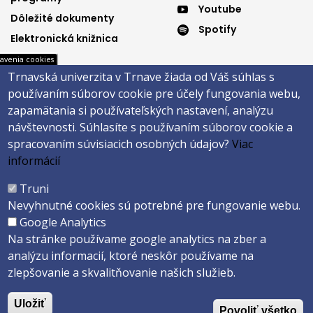
Youtube
Dôležité dokumenty
Spotify
Elektronická knižnica
avenia cookies
Trnavská univerzita v Trnave žiada od Váš súhlas s
Päta
používaním súborov cookie pre účely fungovania webu,
zapamätania si používateľských nastavení, analýzu
Správca obsahu
Technická podpora
návštevnosti.
Súhlasíte s používaním súborov cookie a
Vyhlásenie o prístupnosti
Cookies
spracovaním súvisiacich osobných údajov?
Viac
informácií
Copyright ©2026 Fakulta zdravotníctva a sociálnej práce · Trnavská
univerzita v Trnave
Truni
Created by
ActivIT s.r.o.
Nevyhnutné cookies sú potrebné pre fungovanie webu.
Google Analytics
Na stránke používame google analytics na zber a
analýzu informacií, ktoré neskôr používame na
zlepšovanie a skvalitňovanie našich služieb.
Uložiť
Povoliť všetko