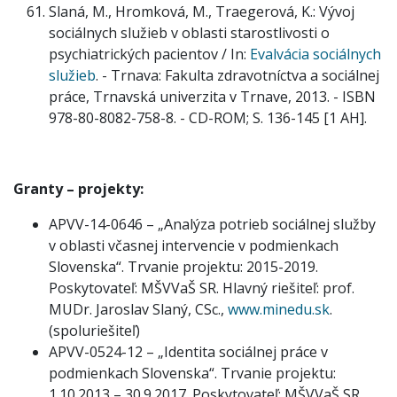
Slaná, M., Hromková, M., Traegerová, K.: Vývoj
sociálnych služieb v oblasti starostlivosti o
psychiatrických pacientov / In:
Evalvácia sociálnych
služieb
. - Trnava: Fakulta zdravotníctva a sociálnej
práce, Trnavská univerzita v Trnave, 2013. - ISBN
978-80-8082-758-8. - CD-ROM; S. 136-145 [1 AH].
Granty – projekty:
APVV-14-0646 – „Analýza potrieb sociálnej služby
v oblasti včasnej intervencie v podmienkach
Slovenska“. Trvanie projektu: 2015-2019.
Poskytovateľ: MŠVVaŠ SR. Hlavný riešiteľ: prof.
MUDr. Jaroslav Slaný, CSc.,
www.minedu.sk
.
(spoluriešiteľ)
APVV-0524-12 – „Identita sociálnej práce v
podmienkach Slovenska“. Trvanie projektu:
1.10.2013 – 30.9.2017. Poskytovateľ: MŠVVaŠ SR.