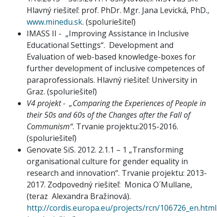
Hlavný riešiteľ: prof. PhDr. Mgr. Jana Levická, PhD.,
www.minedu.sk
. (spoluriešiteľ)
IMASS II - „Improving Assistance in Inclusive
Educational Settings“. Development and
Evaluation of web-based knowledge-boxes for
further development of inclusive competences of
paraprofessionals. Hlavný riešiteľ: University in
Graz. (spoluriešiteľ)
V4 projekt - „Comparing the Experiences of People in
their 50s and 60s of the Changes after the Fall of
Communism“
. Trvanie projektu:2015-2016.
(spoluriešiteľ)
Genovate SiS. 2012. 2.1.1 – 1 „Transforming
organisational culture for gender equality in
research and innovation“. Trvanie projektu: 2013-
2017. Zodpovedný riešiteľ: Monica O´Mullane,
(teraz Alexandra Bražinová).
http://cordis.europa.eu/projects/rcn/106726_en.html