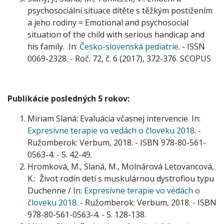
psychosociální situace dítěte s těžkým postižením
a jeho rodiny = Emotional and psychosocial
situation of the child with serious handicap and
his family. In:
Česko-slovenská pediatrie
. - ISSN
0069-2328. - Roč. 72, č. 6 (2017), 372-376. SCOPUS
Publikácie posledných 5 rokov:
Miriam Slaná: Evaluácia včasnej intervencie. In:
Expresívne terapie vo vedách o človeku 2018
. -
Ružomberok: Verbum, 2018. - ISBN 978-80-561-
0563-4. - S. 42-49.
Hromková, M., Slaná, M., Molnárová Letovancová,
K.: Život rodín detí s muskulárnou dystrofiou typu
Duchenne / In:
Expresívne terapie vo vedách o
človeku 2018
. - Ružomberok: Verbum, 2018. - ISBN
978-80-561-0563-4. - S. 128-138.