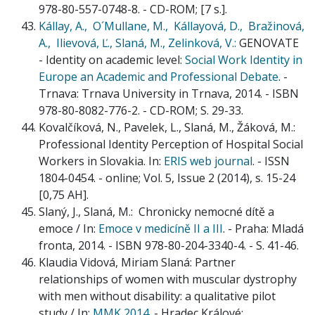
978-80-557-0748-8. - CD-ROM; [7 s.].
Kállay, A.,
O´Mullane, M.,
Kállayová, D.,
Bražinová,
A.,
Ilievová, Ľ.,
Slaná, M.,
Zelinková, V.:
GENOVATE
- Identity on academic level:
Social Work Identity in
Europe an Academic and Professional Debate
. -
Trnava: Trnava University in Trnava, 2014. - ISBN
978-80-8082-776-2. - CD-ROM; S. 29-33.
Kovalčíková, N., Pavelek, L., Slaná, M., Žáková, M.:
Professional Identity Perception of Hospital Social
Workers in Slovakia. In:
ERIS web journal
. - ISSN
1804-0454. - online; Vol. 5, Issue 2 (2014), s. 15-24
[0,75 AH].
Slaný, J., Slaná, M.: Chronicky nemocné dítě a
emoce / In:
Emoce v medicíně II a III
. - Praha: Mladá
fronta, 2014. - ISBN 978-80-204-3340-4. - S. 41-46.
Klaudia Vidová, Miriam Slaná: Partner
relationships of women with muscular dystrophy
with men without disability: a qualitative pilot
study / In:
MMK 2014
. - Hradec Králové: