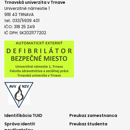
Trnavská univerzita v Trnave
Univerzitné námestie 1
918 43 TRNAVA
tel.: 033/5939 401
IČO: 318 25 249
IČ DPH: SK2021177202
Footer
Footer
Identifikácia TUID
Preukaz zamestnanca
Správa identít
Preukaz študenta
menu
menu
používateľov