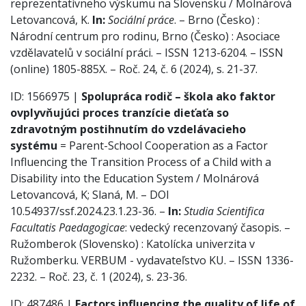
reprezentatívneho výskumu na Slovensku / Molnárová
Letovancová, K.
In:
Sociální práce
. – Brno (Česko) :
Národní centrum pro rodinu, Brno (Česko) : Asociace
vzdělavatelů v sociální práci. – ISSN 1213-6204. – ISSN
(online) 1805-885X. – Roč. 24, č. 6 (2024), s. 21-37.
ID: 1566975 |
Spolupráca rodič – škola ako faktor
ovplyvňujúci proces tranzície dieťaťa so
zdravotným postihnutím do vzdelávacieho
systému
= Parent-School Cooperation as a Factor
Influencing the Transition Process of a Child with a
Disability into the Education System / Molnárová
Letovancová, K; Slaná, M. – DOI
10.54937/ssf.2024.23.1.23-36. –
In:
Studia Scientifica
Facultatis Paedagogicae
: vedecký recenzovaný časopis. –
Ružomberok (Slovensko) : Katolícka univerzita v
Ružomberku. VERBUM - vydavateľstvo KU. – ISSN 1336-
2232. – Roč. 23, č. 1 (2024), s. 23-36.
ID: 487486 |
Factors influencing the quality of life of