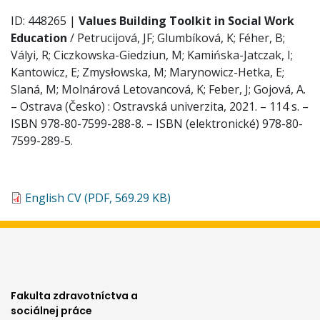
ID: 448265 |
Values Building Toolkit in Social Work
Education
/ Petrucijová, JF; Glumbíková, K; Féher, B;
Vályi, R; Ciczkowska-Giedziun, M; Kamińska-Jatczak, I;
Kantowicz, E; Zmysłowska, M; Marynowicz-Hetka, E;
Slaná, M; Molnárová Letovancová, K; Feber, J; Gojová, A.
– Ostrava (Česko) : Ostravská univerzita, 2021. – 114 s. –
ISBN 978-80-7599-288-8. – ISBN (elektronické) 978-80-
7599-289-5.
English CV (PDF, 569.29 KB)
Fakulta zdravotníctva a
sociálnej práce