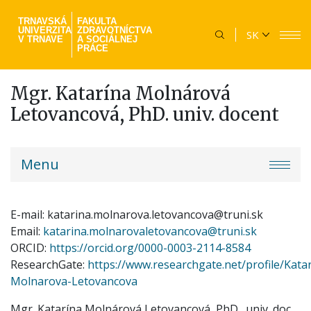
Skočiť
TRNAVSKÁ
FAKULTA
na
UNIVERZITA
ZDRAVOTNÍCTVA
SK
hlavný
V TRNAVE
A SOCIÁLNEJ
PRÁCE
obsah
Mgr. Katarína Molnárová
Letovancová, PhD. univ. docent
fzsp-
Menu
menu
E-mail
katarina.molnarova.letovancova@truni.sk
Email:
katarina.molnarovaletovancova@truni.sk
ORCID:
https://orcid.org/0000-0003-2114-8584
ResearchGate:
https://www.researchgate.net/profile/Kata
Molnarova-Letovancova
Mgr. Katarína Molnárová Letovancová, PhD., univ. doc.