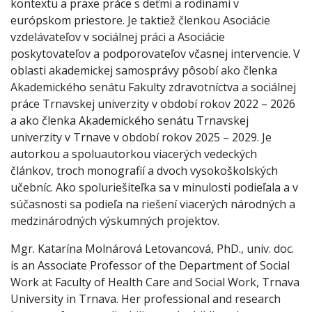
kontextu a praxe práce s deťmi a rodinami v
európskom priestore. Je taktiež členkou Asociácie
vzdelávateľov v sociálnej práci a Asociácie
poskytovateľov a podporovateľov včasnej intervencie. V
oblasti akademickej samosprávy pôsobí ako členka
Akademického senátu Fakulty zdravotníctva a sociálnej
práce Trnavskej univerzity v období rokov 2022 – 2026
a ako členka Akademického senátu Trnavskej
univerzity v Trnave v období rokov 2025 – 2029. Je
autorkou a spoluautorkou viacerých vedeckých
článkov, troch monografií a dvoch vysokoškolských
učebníc. Ako spoluriešiteľka sa v minulosti podieľala a v
súčasnosti sa podieľa na riešení viacerých národných a
medzinárodných výskumných projektov.
Mgr. Katarína Molnárová Letovancová, PhD., univ. doc.
is an Associate Professor of the Department of Social
Work at Faculty of Health Care and Social Work, Trnava
University in Trnava. Her professional and research