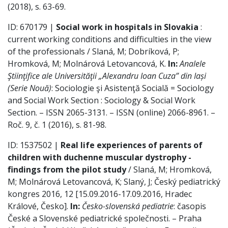
(2018), s. 63-69.
ID: 670179 |
Social work in hospitals in Slovakia
:
current working conditions and difficulties in the view
of the professionals / Slaná, M; Dobríková, P;
Hromková, M; Molnárová Letovancová, K.
In:
Analele
Ştiinţifice ale Universităţii „Alexandru Ioan Cuza” din Iași
(Serie Nouă)
: Sociologie şi Asistenţă Socială = Sociology
and Social Work Section : Sociology & Social Work
Section. – ISSN 2065-3131. – ISSN (online) 2066-8961. –
Roč. 9, č. 1 (2016), s. 81-98.
ID: 1537502 |
Real life experiences of parents of
children with duchenne muscular dystrophy -
findings from the pilot study
/ Slaná, M; Hromková,
M; Molnárová Letovancová, K; Slaný, J; Český pediatrický
kongres 2016, 12 [15.09.2016-17.09.2016, Hradec
Králové, Česko].
In:
Česko-slovenská pediatrie
: časopis
České a Slovenské pediatrické společnosti. – Praha