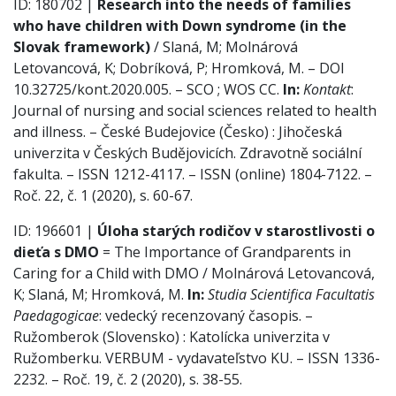
ID: 180702 |
Research into the needs of families
who have children with Down syndrome (in the
Slovak framework)
/ Slaná, M; Molnárová
Letovancová, K; Dobríková, P; Hromková, M. – DOI
10.32725/kont.2020.005. – SCO ; WOS CC.
In:
Kontakt
:
Journal of nursing and social sciences related to health
and illness. – České Budejovice (Česko) : Jihočeská
univerzita v Českých Budějovicích. Zdravotně sociální
fakulta. – ISSN 1212-4117. – ISSN (online) 1804-7122. –
Roč. 22, č. 1 (2020), s. 60-67.
ID: 196601 |
Úloha starých rodičov v starostlivosti o
dieťa s DMO
= The Importance of Grandparents in
Caring for a Child with DMO / Molnárová Letovancová,
K; Slaná, M; Hromková, M.
In:
Studia Scientifica Facultatis
Paedagogicae
: vedecký recenzovaný časopis. –
Ružomberok (Slovensko) : Katolícka univerzita v
Ružomberku. VERBUM - vydavateľstvo KU. – ISSN 1336-
2232. – Roč. 19, č. 2 (2020), s. 38-55.