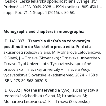
(Česko) : Česká lékařská společnost Jana Evangelisty
Purkyně. – ISSN 0069-2328. – ISSN (online) 1805-4501. –
suppl. Roč. 71, č. Suppl. 1 (2016), s. 50-50.
Monographs and chapters in monographs:
ID: 1451397 |
Tranzícia dieťaťa so zdravotným
postihnutím do školského prostredia
: Pohľad a
skúsenosti rodičov / Slaná, M; Molnárová Letovancová,
K; Slaný, J. – Trnava (Slovensko) : Trnavská univerzita v
Trnave. Typi Universitatis Tyrnaviensis, spoločné
pracovisko Trnavskej univerzity v Trnave a Vedy,
vydavateľstva Slovenskej akadémie vied, 2024. – 158 s.
ISBN 978-80-568-0620-3.
ID: 66632 |
Včasná intervencia
: vývoj, súčasný stav a
teoretické východiská / Slaná, M; Hromková, M;
Molnárová Letovancová, K. – Trnava (Slovensko) :