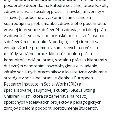
pôsobí ako docentka na Katedre sociálnej práce Fakulty
zdravotníctva a sociálnej práce Trnavskej univerzity v
Trnave. Jej odborné a výskumné zameranie sa
sústreďuje na problematiku zdravotného postihnutia,
včasnej intervencie, duševného zdravia, sociálnej práce
v zdravotníctve a na spoločenské postoje voči osobám
s duševným ochorením. V pedagogickej činnosti sa
venuje výučbe predmetov zameraných na teórie a
metódy sociálnej práce, klinickú sociálnu prácu,
komunitnú sociálnu prácu, sociálnu prácu s klientami s
duševným ochorením, psychohygienu a zvládanie
záťaže sociálnych pracovníkov a kvalitatívne výskumné
stratégie v sociálnej práci. Je členkou European
Research Institute in Social Work (ERIS) a
špecializovanej záujmovej skupiny (SIG) „Putting
Children First“, ktorá sa zameriava na rozvoj
spoločných vzdelávacích projektov a pedagogických
zdrojov s cieľom podporiť porozumenie študentov