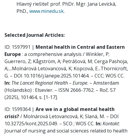
Hlavný riešiteľ: prof. PhDr. Mgr. Jana Levická,
PhD.,
www.minedu.sk
.
Selected Journal Articles:
ID: 1597991 |
Mental health in Central and Eastern
Europe
: a comprehensive analysis / Winkler, P;
Guerrero, Z; Kågström, A; Petrášová, M; Cerga Pashoja,
A;....Molnárová Letovancová, K; Kopcová, E...Thornicroft,
G. – DOI 10.1016/j.lanepe.2025.101464. – CCC; WOS CC.
In:
The Lancet Regional Health – Europe
. – Amsterdam
(Holandsko) : Elsevier. – ISSN 2666-7762. – Roč. 57
(2025), 101464, s. [1-17].
ID: 1599364 |
Are we in a global mental health
crisis?
/ Molnárová Letovancová, K; Slaná, M. – DOI
10.32725/kont.2025.049. – SCO ; WOS CC.
In:
Kontakt
:
Journal of nursing and social sciences related to health