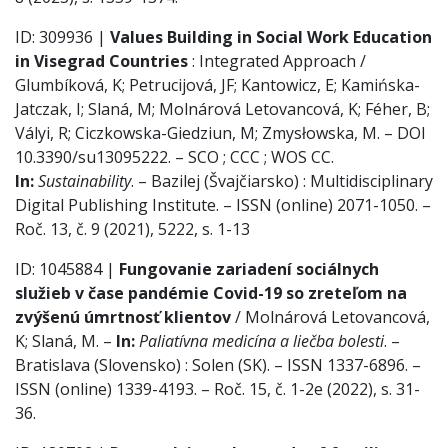
ID: 309936 |
Values Building in Social Work Education
in Visegrad Countries
: Integrated Approach /
Glumbíková, K; Petrucijová, JF; Kantowicz, E; Kamińska-
Jatczak, I; Slaná, M; Molnárová Letovancová, K; Féher, B;
Vályi, R; Ciczkowska-Giedziun, M; Zmysłowska, M. – DOI
10.3390/su13095222. – SCO ; CCC ; WOS CC.
In:
Sustainability
. – Bazilej (Švajčiarsko) : Multidisciplinary
Digital Publishing Institute. – ISSN (online) 2071-1050. –
Roč. 13, č. 9 (2021), 5222, s. 1-13
ID: 1045884 |
Fungovanie zariadení sociálnych
služieb v čase pandémie Covid-19 so zreteľom na
zvýšenú úmrtnosť klientov
/ Molnárová Letovancová,
K; Slaná, M. –
In:
Paliatívna medicína a liečba bolesti
. –
Bratislava (Slovensko) : Solen (SK). – ISSN 1337-6896. –
ISSN (online) 1339-4193. – Roč. 15, č. 1-2e (2022), s. 31-
36.