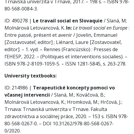
Trnavská univerzita v Trnave, 2017. – 198 s. – ISBN 978-
80-568-0084-3.
ID: 490278 |
Le travail social en Slovaquie
/ Slaná, M;
Molnárová Letovancová, K.
In:
Le travail social en Europe
:
Entre passé, présent et avenir / Jovelin, Emmanuel
[Zostavovateľ, editor] ; Liénard, Laure [Zostavovateľ,
editor]. – 1. vyd. – Rennes (Francúzsko) : Presses de
l’EHESP, 2022. – (Politiques et interventions socialies). –
ISBN 978-2-8109-1059-5. – ISSN 1281-5845, s. 263-278.
University textbooks:
ID: 214986 |
Terapeutické koncepty pomoci vo
včasnej intervencii
/ Slaná, M.; Kováčová, B.;
Molnárová Letovancová, K.; Hromková, M.; Hrčová, J.;
Trnava: Trnavská univerzita v Trnave. Fakulta
zdravotníctva a sociálnej práce, 2020. – 153 s. ISBN 978-
80-568-0267-0. – DOI 10.31262/978-80-568-0267-
0/2020.