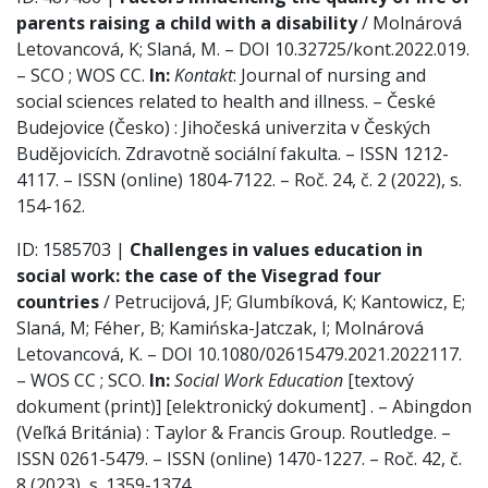
parents raising a child with a disability
/ Molnárová
Letovancová, K; Slaná, M. – DOI 10.32725/kont.2022.019.
– SCO ; WOS CC.
In:
Kontakt
: Journal of nursing and
social sciences related to health and illness. – České
Budejovice (Česko) : Jihočeská univerzita v Českých
Budějovicích. Zdravotně sociální fakulta. – ISSN 1212-
4117. – ISSN (online) 1804-7122. – Roč. 24, č. 2 (2022), s.
154-162.
ID: 1585703 |
Challenges in values education in
social work: the case of the Visegrad four
countries
/ Petrucijová, JF; Glumbíková, K; Kantowicz, E;
Slaná, M; Féher, B; Kamińska-Jatczak, I; Molnárová
Letovancová, K. – DOI 10.1080/02615479.2021.2022117.
– WOS CC ; SCO.
In:
Social Work Education
[textový
dokument (print)] [elektronický dokument] . – Abingdon
(Veľká Británia) : Taylor & Francis Group. Routledge. –
ISSN 0261-5479. – ISSN (online) 1470-1227. – Roč. 42, č.
8 (2023), s. 1359-1374.