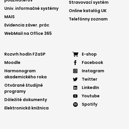
Stravovací systém
1
2
Univ. informačné systémy
Online katalóg UK
MAIS
Telefónny zoznam
Evidencia záver. prác
WebMail na Office 365
Footer
Footer
Rozvrh hodín FZaSP
E-shop
Moodle
Facebook
menu
menu
Harmonogram
Instagram
3
4
akademického roka
Twitter
Otvárané študijné
LinkedIn
programy
Youtube
Dôležité dokumenty
Spotify
Elektronická knižnica