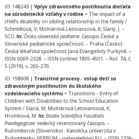
ID: 148243 |
Vplyv zdravotného postihnutia dieťaťa
na súrodenecké vzťahy v rodine
= The impact of a
child’s disability on sibling relationship in the family /
Schmidtová, V; Molnárová Letovancová, K; Slaný, J. –
SCO.
In:
Česko-slovenská pediatrie
: časopis České a
Slovenské pediatrické společnosti. – Praha (Česko) :
Česká lékařská společnost Jana Evangelisty Purkyně. –
ISSN 0069-2328. – ISSN (online) 1805-4501. – Roč. 74, č.
5 (2019), s. 265-270.
ID: 158608 |
Tranzitné procesy - vstup detí so
zdravotným postihnutím do školského
vzdelávacieho systému
= Transitions - Entry of
Children with Disabilities to the School Education
System / Slaná, M; Molnárová Letovancová, K;
Hromková, M.
In:
Studia Scientifica Facultatis
Paedagogicae
: vedecký recenzovaný časopis. –
Ružomberok (Slovensko) : Katolícka univerzita v
Ružomberku. VERBUM - vydavateľstvo KU. – ISSN 1336-