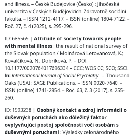
and illness. – České Budejovice (Česko) : Jihočeská
univerzita v Českých Budějovicích. Zdravotně sociální
fakulta. – ISSN 1212-4117. – ISSN (online) 1804-7122. –
Roč. 27, č. 4 (2025), s. 295-296.
ID: 685569 |
Attitude of society towards people
with mental illness
: the result of national survey of
the Slovak population / Molnárová Letovancová, K.;
Kovalčíková, N.; Dobríková, P. – DOI:
10.1177/0020764017696334 – CCC; WOS CC; SCO; SSCI.
In:
International Journal of Social Psychiatry
. – Thousand
Oaks (USA) : SAGE Publications. – ISSN 0020-7640. –
ISSN (online) 1741-2854. – Roč. 63, č. 3 (2017), s. 255-
260.
ID: 1593238 |
Osobný kontakt a zdroj informácií o
duševných poruchách ako dôležitý faktor
ovplyvňujúci postoj spoločnosti voči osobám s
duševnými poruchami
: Výsledky celonárodného