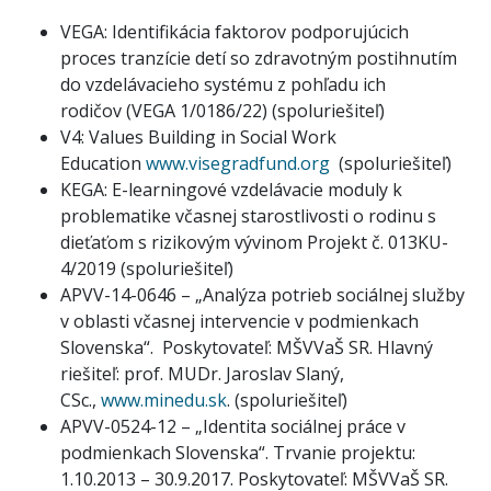
VEGA: Identifikácia faktorov podporujúcich
proces tranzície detí so zdravotným postihnutím
do vzdelávacieho systému z pohľadu ich
rodičov (VEGA 1/0186/22) (spoluriešiteľ)
V4: Values Building in Social Work
Education
www.visegradfund.org
(spoluriešiteľ)
KEGA: E-learningové vzdelávacie moduly k
problematike včasnej starostlivosti o rodinu s
dieťaťom s rizikovým vývinom Projekt č. 013KU-
4/2019 (spoluriešiteľ)
APVV-14-0646 – „Analýza potrieb sociálnej služby
v oblasti včasnej intervencie v podmienkach
Slovenska“. Poskytovateľ: MŠVVaŠ SR. Hlavný
riešiteľ: prof. MUDr. Jaroslav Slaný,
CSc.,
www.minedu.sk
. (spoluriešiteľ)
APVV-0524-12 – „Identita sociálnej práce v
podmienkach Slovenska“. Trvanie projektu:
1.10.2013 – 30.9.2017. Poskytovateľ: MŠVVaŠ SR.