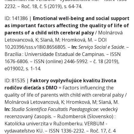
2232. – Roč. 18, č. 5 (2019), s. 64-74.
ID: 141386 |
Emotional well-being and social support
as important factors affecting the quality of life of
parents of a child with cerebral palsy
/ Molnárová
Letovancová, K; Slaná, M; Hromková, M. – DOI
10.20396/sss.v18i0.8656805. –
In:
Serviço Social e Saúde
. –
Brazília : Universidade Estadual de Campinas. – ISSN
1676-6806. – ISSN (online) 2446-5992. – č. 18 (2019),
e019002, s. 1-14.
ID: 81535 |
Faktory ovplyvňujúce kvalitu života
rodičov dieťaťa s DMO
= Factors influencing the
quality of life of parents with child with cerebral palsy /
Molnárová Letovancová, K; Hromková, M; Slaná, M.
In:
Studia Scientifica Facultatis Paedagogicae
: vedecký
recenzovaný časopis. – Ružomberok (Slovensko) :
Katolícka univerzita v Ružomberku. VERBUM -
vydavateľstvo KU. – ISSN 1336-2232. – Roč. 17, č. 4