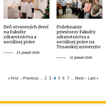
Deň otvorených dverí
Požehnanie
na Fakulte
priestorov Fakulty
zdravotníctva a
zdravotníctva a
sociálnej práce
sociálnej práce na
Trnavskej univerzite
23. január 2026
21. január 2026
Pagination
First
« First
Previous
‹ Previous
…
Page
2
Page
3
Aktuálna
4
Page
5
Page
6
Page
7
…
Ďalšia
Next ›
Posledná
Last »
page
page
stránka
strana
strana