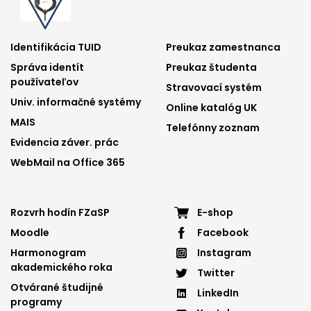
Footer
Footer
Identifikácia TUID
Preukaz zamestnanca
Správa identít
Preukaz študenta
menu
menu
používateľov
Stravovací systém
1
2
Univ. informačné systémy
Online katalóg UK
MAIS
Telefónny zoznam
Evidencia záver. prác
WebMail na Office 365
Footer
Footer
Rozvrh hodín FZaSP
E-shop
Moodle
Facebook
menu
menu
Harmonogram
Instagram
3
4
akademického roka
Twitter
Otvárané študijné
LinkedIn
programy