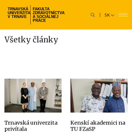
Skočiť
TRNAVSKÁ
FAKULTA
na
UNIVERZITA
ZDRAVOTNÍCTVA
SK
hlavný
V TRNAVE
A SOCIÁLNEJ
PRÁCE
obsah
Všetky články
Trnavská univerzita
Kenskí akademici na
privítala
TU FZaSP