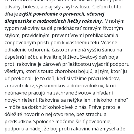
odvahy, bolesti, ale aj sily a vytrvalosti. Cieľom tohto
dňa je
zvýšiť
povedomie o prevencii, včasnej
diagnostike a možnostiach liečby rakoviny.
Mnohým
typom rakoviny sa dá predchádzať zdravým životným
štýlom, pravidelnými preventívnymi prehliadkami a
zodpovedným prístupom k vlastnému telu. Včasné
odhalenie ochorenia často znamená vyššiu šancu na
úspešnú liečbu a kvalitnejší život. Svetový deň boja
proti rakovine je zároveň príležitosťou vyjadriť podporu
všetkým, ktorí s touto chorobou bojujú, aj tým, ktorí ju
už prekonali. Je to deň, keď si vážime prácu lekárov,
zdravotníkov, výskumníkov a dobrovoľníkov, ktorí
neúnavne pracujú na záchrane životov a hľadaní
nových riešení. Rakovina sa netýka len „niekoho iného“
– môže sa dotknúť kohokoľvek z nás. Práve preto je
dôležité hovoriť o nej otvorene, bez strachu a
predsudkov. Spoločne môžeme šíriť povedomie,
podporu a nádej, že boj proti rakovine má zmysel a že