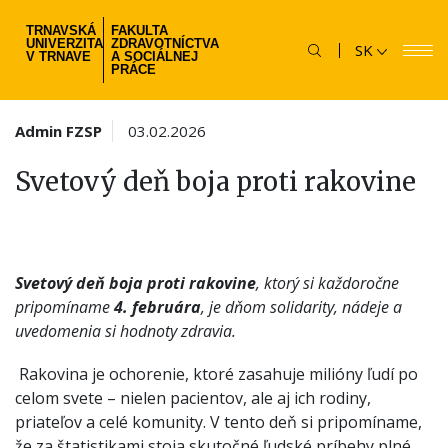
Skočiť
TRNAVSKÁ
FAKULTA
na
UNIVERZITA
ZDRAVOTNÍCTVA
SK
hlavný
V TRNAVE
A SOCIÁLNEJ
PRÁCE
obsah
Admin FZSP
03.02.2026
Svetový deň boja proti rakovine
Svetový deň boja proti rakovine
, ktorý si každoročne
pripomíname
4. februára
, je dňom solidarity, nádeje a
uvedomenia si hodnoty zdravia.
Rakovina je ochorenie, ktoré zasahuje milióny ľudí po
celom svete – nielen pacientov, ale aj ich rodiny,
priateľov a celé komunity. V tento deň si pripomíname,
že za štatistikami stoja skutočné ľudské príbehy plné