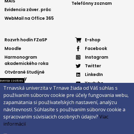
MAIS
Telefónny zoznam
Evidencia záver. prác
WebMail na Office 365
Footer
Footer
Rozvrh hodín FZaSP
E-shop
Moodle
Facebook
menu
menu
Harmonogram
Instagram
3
4
akademického roka
Twitter
Otvárané študijné
LinkedIn
programy
avenia cookies
Youtube
Dôležité dokumenty
Trnavská univerzita v Trnave žiada od Váš súhlas s
Spotify
používaním súborov cookie pre účely fungovania webu,
Elektronická knižnica
zapamätania si používateľských nastavení, analýzu
návštevnosti.
Súhlasíte s používaním súborov cookie a
spracovaním súvisiacich osobných údajov?
Viac
Päta
informácií
Správca obsahu
Technická podpora