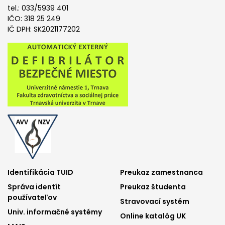
tel.: 033/5939 401
IČO: 318 25 249
IČ DPH: SK2021177202
Footer
Footer
Identifikácia TUID
Preukaz zamestnanca
Správa identít
Preukaz študenta
menu
menu
používateľov
Stravovací systém
1
2
Univ. informačné systémy
Online katalóg UK