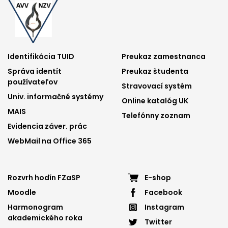
Footer
Footer
Identifikácia TUID
Preukaz zamestnanca
Správa identít
Preukaz študenta
menu
menu
používateľov
Stravovací systém
1
2
Univ. informačné systémy
Online katalóg UK
MAIS
Telefónny zoznam
Evidencia záver. prác
WebMail na Office 365
Footer
Footer
Rozvrh hodín FZaSP
E-shop
Moodle
Facebook
menu
menu
Harmonogram
Instagram
3
4
akademického roka
Twitter