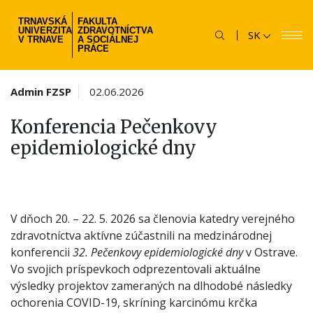
Skočiť
TRNAVSKÁ
FAKULTA
na
UNIVERZITA
ZDRAVOTNÍCTVA
SK
hlavný
V TRNAVE
A SOCIÁLNEJ
PRÁCE
obsah
Admin FZSP
02.06.2026
Konferencia Pečenkovy
epidemiologické dny
V dňoch 20. – 22. 5. 2026 sa členovia katedry verejného
zdravotníctva aktívne zúčastnili na medzinárodnej
konferencii
32. Pečenkovy epidemiologické dny
v Ostrave.
Vo svojich príspevkoch odprezentovali aktuálne
výsledky projektov zameraných na dlhodobé následky
ochorenia COVID-19, skríning karcinómu krčka